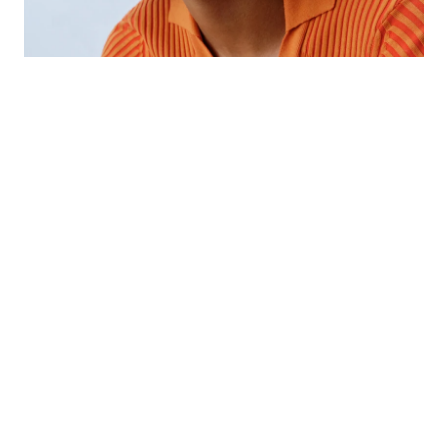
So wirst du
zum Patient
Der Weg zum Cannabis-Rezept wurde durch das 
neue Cannabisgesetz erheblich vereinfacht. Du 
kannst mit deinem Arzt vor Ort sprechen oder eine 
Verschreibung über spezialisierte 
Telemedizinanbieter anfragen.
MEHR ERFAHREN