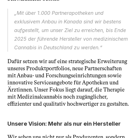
„Mit über 1.000 Partnerapotheken und 
exklusivem Anbau in Kanada sind wir bestens 
aufgestellt, um unser Ziel zu erreichen, bis Ende 
2025 der führende Hersteller von medizinischem 
Cannabis in Deutschland zu werden.“
Dafür setzen wir auf eine strategische Erweiterung 
unseres Produktportfolios, neue Partnerschaften 
mit Anbau- und Forschungseinrichtungen sowie 
innovative Serviceangebote für Apotheken und 
Ärztinnen. Unser Fokus liegt darauf, die Therapie 
mit Medizinalcannabis noch zugänglicher, 
effizienter und qualitativ hochwertiger zu gestalten.
Unsere Vision: Mehr als nur ein Hersteller
Wir sehen uns nicht nur als Produzenten, sondern 