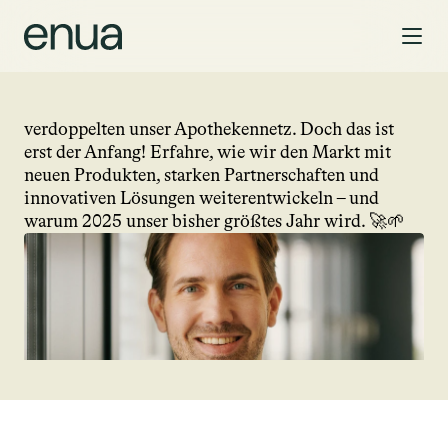
BEHIND THE SCENES
enua Pharma 2024: Rekordumsatz, neue 
Produkte und unsere Vision für die Zukunft
Ein irres Jahr: 2024 steigerten wir unseren Umsatz 
um über 300 % auf 20 Millionen Euro und 
verdoppelten unser Apothekennetz. Doch das ist 
erst der Anfang! Erfahre, wie wir den Markt mit 
neuen Produkten, starken Partnerschaften und 
innovativen Lösungen weiterentwickeln – und 
warum 2025 unser bisher größtes Jahr wird. 🚀🌱