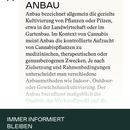
ANBAU
Anbau bezeichnet allgemein die gezielte 
Kultivierung von Pflanzen oder Pilzen, 
etwa in der Landwirtschaft oder im 
Gartenbau. Im Kontext von Cannabis 
meint Anbau die kontrollierte Aufzucht 
von Cannabispflanzen zu 
medizinischen, therapeutischen oder 
genussbezogenen Zwecken. Je nach 
Zielsetzung und Rahmenbedingungen 
unterscheidet man verschiedene 
Anbaumethoden wie Indoor-, Outdoor- 
oder Gewächshauskultivierung. Der 
Anbau beeinflusst maßgeblich die 
Qualität, das Wirkstoffprofil und die 
Ertragsmenge der Pflanzen und 
unterliegt – insbesondere im 
IMMER INFORMIERT 
medizinischen Bereich – strengen 
BLEIBEN
gesetzlichen und qualitativen Vorgaben.