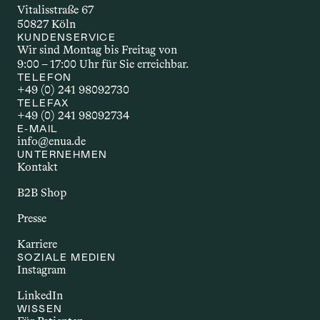
der Wirkstoff wirkt. Welche 
Vitalisstraße 67
Applikationsform gewählt wird, hängt 
50827 Köln
unter anderem vom Wirkstoff selbst, 
KUNDENSERVICE
Wir sind Montag bis Freitag von 
dem gewünschten Effekt und den 
9:00 – 17:00 Uhr für Sie erreichbar.
individuellen Bedürfnissen ab.
TELEFON
+49 (0) 241 98092730
TELEFAX
+49 (0) 241 98092734
AUTOIMMUNERKR
E-MAIL
info@enua.de
ANKUNG
UNTERNEHMEN
Kontakt
Autoimmunerkrankungen sind 
chronische Störungen, bei denen das 
B2B Shop
Immunsystem körpereigene Strukturen 
Presse
angreift. Dazu zählen Erkrankungen wie 
Multiple Sklerose, Rheumatoide 
Karriere
Arthritis oder Morbus Crohn. Sie gehen 
SOZIALE MEDIEN
Instagram
häufig mit Entzündungen und einer 
Vielzahl unterschiedlicher Beschwerden 
LinkedIn
einher. Im Zusammenhang mit Cannabis 
WISSEN