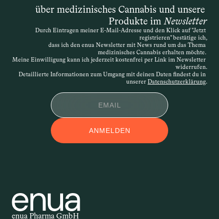
„schwerwiegenden Erkrankung“ spricht, 
über medizinisches Cannabis und unsere 
ist die Definition offen – entscheidend 
Produkte im 
Newsletter
ist, dass die Therapie medizinisch 
Durch Eintragen meiner E-Mail-Adresse und den Klick auf "Jetzt 
nachvollziehbar begründet wird. Die 
registrieren" bestätige ich,
Verordnung kann daher sehr individuell 
dass ich den enua Newsletter mit News rund um das Thema 
medizinisches Cannabis erhalten möchte. 
erfolgen. Wird der Antrag abgelehnt, 
Meine Einwilligung kann ich jederzeit kostenfrei per Link im Newsletter 
widerrufen.
besteht die Möglichkeit des 
Detaillierte Informationen zum Umgang mit deinen Daten findest du in 
Widerspruchs.
unserer 
Datenschutzerklärung
.
APPLIKATIONSFOR
ANMELDEN
M
Applikationsform – auch 
Darreichungsform genannt – beschreibt, 
auf welchem Weg ein Wirkstoff in den 
Körper gelangt. Ob als Öl, Kapsel, Spray 
oder Creme: Die Form der Anwendung 
beeinflusst, wie schnell und wie stark 
enua Pharma GmbH