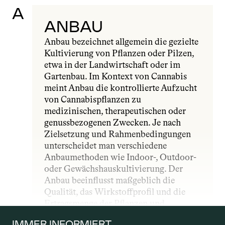
A
ANBAU
Anbau bezeichnet allgemein die gezielte 
Kultivierung von Pflanzen oder Pilzen, 
etwa in der Landwirtschaft oder im 
Gartenbau. Im Kontext von Cannabis 
meint Anbau die kontrollierte Aufzucht 
von Cannabispflanzen zu 
medizinischen, therapeutischen oder 
genussbezogenen Zwecken. Je nach 
Zielsetzung und Rahmenbedingungen 
unterscheidet man verschiedene 
Anbaumethoden wie Indoor-, Outdoor- 
oder Gewächshauskultivierung. Der 
Anbau beeinflusst maßgeblich die 
Qualität, das Wirkstoffprofil und die 
Ertragsmenge der Pflanzen und 
unterliegt – insbesondere im 
IMMER INFORMIERT 