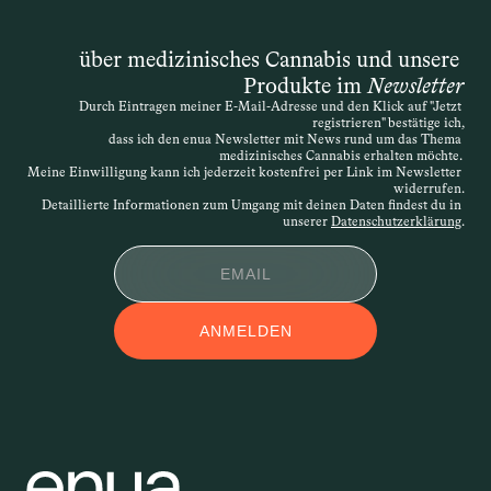
Gesetz ursprünglich von einer 
„schwerwiegenden Erkrankung“ spricht, 
über medizinisches Cannabis und unsere 
ist die Definition offen – entscheidend 
Produkte im 
Newsletter
ist, dass die Therapie medizinisch 
Durch Eintragen meiner E-Mail-Adresse und den Klick auf "Jetzt 
nachvollziehbar begründet wird. Die 
registrieren" bestätige ich,
Verordnung kann daher sehr individuell 
dass ich den enua Newsletter mit News rund um das Thema 
medizinisches Cannabis erhalten möchte. 
erfolgen. Wird der Antrag abgelehnt, 
Meine Einwilligung kann ich jederzeit kostenfrei per Link im Newsletter 
widerrufen.
besteht die Möglichkeit des 
Detaillierte Informationen zum Umgang mit deinen Daten findest du in 
Widerspruchs.
unserer 
Datenschutzerklärung
.
APPLIKATIONSFOR
ANMELDEN
M
Applikationsform – auch 
Darreichungsform genannt – beschreibt, 
auf welchem Weg ein Wirkstoff in den 
Körper gelangt. Ob als Öl, Kapsel, Spray 
oder Creme: Die Form der Anwendung 