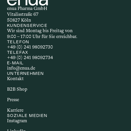
beeinflusst, wie schnell und wie stark 
enua Pharma GmbH
der Wirkstoff wirkt. Welche 
Vitalisstraße 67
Applikationsform gewählt wird, hängt 
50827 Köln
unter anderem vom Wirkstoff selbst, 
KUNDENSERVICE
Wir sind Montag bis Freitag von 
dem gewünschten Effekt und den 
9:00 – 17:00 Uhr für Sie erreichbar.
individuellen Bedürfnissen ab.
TELEFON
+49 (0) 241 98092730
TELEFAX
+49 (0) 241 98092734
AUTOIMMUNERKR
E-MAIL
info@enua.de
ANKUNG
UNTERNEHMEN
Kontakt
Autoimmunerkrankungen sind 
chronische Störungen, bei denen das 
B2B Shop
Immunsystem körpereigene Strukturen 
Presse
angreift. Dazu zählen Erkrankungen wie 
Multiple Sklerose, Rheumatoide 
Karriere
Arthritis oder Morbus Crohn. Sie gehen 
SOZIALE MEDIEN
Instagram
häufig mit Entzündungen und einer 
Vielzahl unterschiedlicher Beschwerden 