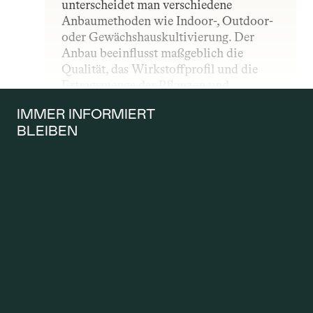
unterscheidet man verschiedene 
Anbaumethoden wie Indoor-, Outdoor- 
oder Gewächshauskultivierung. Der 
Anbau beeinflusst maßgeblich die 
Qualität, das Wirkstoffprofil und die 
Ertragsmenge der Pflanzen und 
unterliegt – insbesondere im 
IMMER INFORMIERT 
medizinischen Bereich – strengen 
BLEIBEN
gesetzlichen und qualitativen Vorgaben.
ANTRAG AUF 
KOSTENÜBERNAH
ME
Ein Antrag auf Kostenübernahme wird 
gestellt, wenn Patientinnen und 
Patienten möchten, dass die 
Krankenkasse die Kosten für eine 