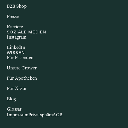
chronische Störungen, bei denen das 
B2B Shop
Immunsystem körpereigene Strukturen 
Presse
angreift. Dazu zählen Erkrankungen wie 
Multiple Sklerose, Rheumatoide 
Karriere
Arthritis oder Morbus Crohn. Sie gehen 
SOZIALE MEDIEN
Instagram
häufig mit Entzündungen und einer 
Vielzahl unterschiedlicher Beschwerden 
LinkedIn
einher. Im Zusammenhang mit Cannabis 
WISSEN
wird untersucht, ob bestimmte 
Für Patienten
Inhaltsstoffe – insbesondere 
Unsere Grower
Cannabinoide – potenzielle Effekte auf 
das Immunsystem und entzündliche 
Für Apotheken
Prozesse haben könnten.
Für Ärzte
Blog
Glossar
Impressum
Privatsphäre
AGB