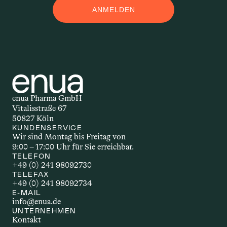
ANMELDEN
M
Applikationsform – auch 
Darreichungsform genannt – beschreibt, 
auf welchem Weg ein Wirkstoff in den 
Körper gelangt. Ob als Öl, Kapsel, Spray 
oder Creme: Die Form der Anwendung 
beeinflusst, wie schnell und wie stark 
enua Pharma GmbH
der Wirkstoff wirkt. Welche 
Vitalisstraße 67
Applikationsform gewählt wird, hängt 
50827 Köln
unter anderem vom Wirkstoff selbst, 
KUNDENSERVICE
Wir sind Montag bis Freitag von 
dem gewünschten Effekt und den 
9:00 – 17:00 Uhr für Sie erreichbar.
individuellen Bedürfnissen ab.
TELEFON
+49 (0) 241 98092730
TELEFAX
+49 (0) 241 98092734
AUTOIMMUNERKR
E-MAIL
info@enua.de
ANKUNG
UNTERNEHMEN
Kontakt
Autoimmunerkrankungen sind 