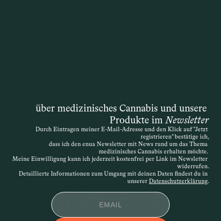
Therapie mit medizinischem Cannabis 
übernimmt. Die Entscheidung liegt 
zwar formal bei der Krankenkasse, doch 
die Grundlage ist immer die 
medizinische Einschätzung der 
behandelnden Ärztin oder des 
behandelnden Arztes. Auch wenn das 
Gesetz ursprünglich von einer 
„schwerwiegenden Erkrankung“ spricht, 
über medizinisches Cannabis und unsere 
ist die Definition offen – entscheidend 
Produkte im 
Newsletter
ist, dass die Therapie medizinisch 
Durch Eintragen meiner E-Mail-Adresse und den Klick auf "Jetzt 
nachvollziehbar begründet wird. Die 
registrieren" bestätige ich,
Verordnung kann daher sehr individuell 
dass ich den enua Newsletter mit News rund um das Thema 
medizinisches Cannabis erhalten möchte. 
erfolgen. Wird der Antrag abgelehnt, 
Meine Einwilligung kann ich jederzeit kostenfrei per Link im Newsletter 
widerrufen.
besteht die Möglichkeit des 
Detaillierte Informationen zum Umgang mit deinen Daten findest du in 
Widerspruchs.
unserer 
Datenschutzerklärung
.
APPLIKATIONSFOR