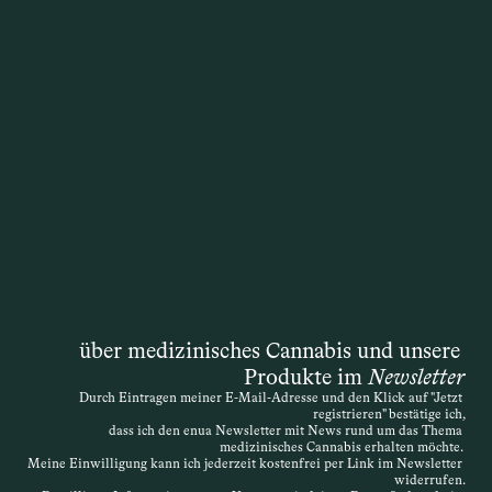
Ein Antrag auf Kostenübernahme wird 
gestellt, wenn Patientinnen und 
Patienten möchten, dass die 
Krankenkasse die Kosten für eine 
Therapie mit medizinischem Cannabis 
übernimmt. Die Entscheidung liegt 
zwar formal bei der Krankenkasse, doch 
die Grundlage ist immer die 
medizinische Einschätzung der 
behandelnden Ärztin oder des 
behandelnden Arztes. Auch wenn das 
Gesetz ursprünglich von einer 
„schwerwiegenden Erkrankung“ spricht, 
über medizinisches Cannabis und unsere 
ist die Definition offen – entscheidend 
Produkte im 
Newsletter
ist, dass die Therapie medizinisch 
Durch Eintragen meiner E-Mail-Adresse und den Klick auf "Jetzt 
nachvollziehbar begründet wird. Die 
registrieren" bestätige ich,
Verordnung kann daher sehr individuell 
dass ich den enua Newsletter mit News rund um das Thema 
medizinisches Cannabis erhalten möchte. 
erfolgen. Wird der Antrag abgelehnt, 
Meine Einwilligung kann ich jederzeit kostenfrei per Link im Newsletter 
widerrufen.
besteht die Möglichkeit des 