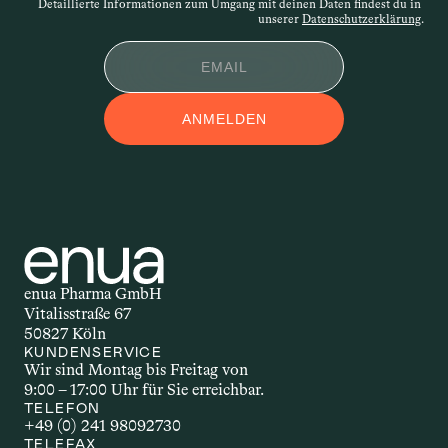
Detaillierte Informationen zum Umgang mit deinen Daten findest du in 
Widerspruchs.
unserer 
Datenschutzerklärung
.
APPLIKATIONSFOR
ANMELDEN
M
Applikationsform – auch 
Darreichungsform genannt – beschreibt, 
auf welchem Weg ein Wirkstoff in den 
Körper gelangt. Ob als Öl, Kapsel, Spray 
oder Creme: Die Form der Anwendung 
beeinflusst, wie schnell und wie stark 
enua Pharma GmbH
der Wirkstoff wirkt. Welche 
Vitalisstraße 67
Applikationsform gewählt wird, hängt 
50827 Köln
unter anderem vom Wirkstoff selbst, 
KUNDENSERVICE
Wir sind Montag bis Freitag von 
dem gewünschten Effekt und den 
9:00 – 17:00 Uhr für Sie erreichbar.
individuellen Bedürfnissen ab.
TELEFON
+49 (0) 241 98092730
TELEFAX