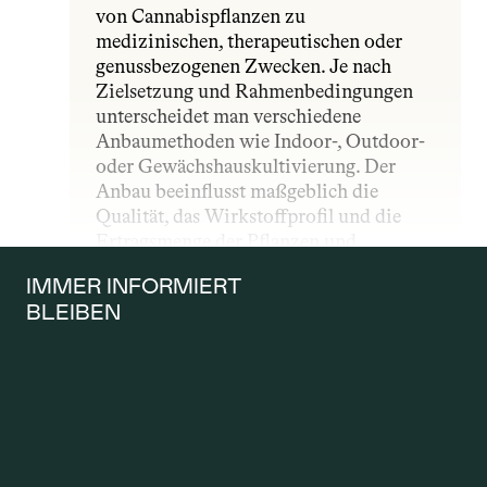
von Cannabispflanzen zu 
medizinischen, therapeutischen oder 
genussbezogenen Zwecken. Je nach 
Zielsetzung und Rahmenbedingungen 
unterscheidet man verschiedene 
Anbaumethoden wie Indoor-, Outdoor- 
oder Gewächshauskultivierung. Der 
Anbau beeinflusst maßgeblich die 
Qualität, das Wirkstoffprofil und die 
Ertragsmenge der Pflanzen und 
unterliegt – insbesondere im 
IMMER INFORMIERT 
medizinischen Bereich – strengen 
BLEIBEN
gesetzlichen und qualitativen Vorgaben.
ANTRAG AUF 
KOSTENÜBERNAH
ME