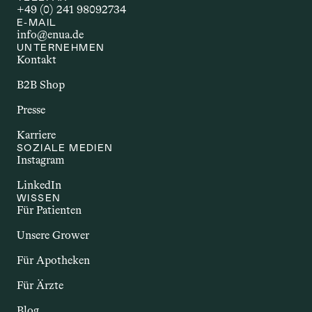
+49 (0) 241 98092734
AUTOIMMUNERKR
E-MAIL
info@enua.de
ANKUNG
UNTERNEHMEN
Kontakt
Autoimmunerkrankungen sind 
chronische Störungen, bei denen das 
B2B Shop
Immunsystem körpereigene Strukturen 
Presse
angreift. Dazu zählen Erkrankungen wie 
Multiple Sklerose, Rheumatoide 
Karriere
Arthritis oder Morbus Crohn. Sie gehen 
SOZIALE MEDIEN
Instagram
häufig mit Entzündungen und einer 
Vielzahl unterschiedlicher Beschwerden 
LinkedIn
einher. Im Zusammenhang mit Cannabis 
WISSEN
wird untersucht, ob bestimmte 
Für Patienten
Inhaltsstoffe – insbesondere 
Unsere Grower
Cannabinoide – potenzielle Effekte auf 
das Immunsystem und entzündliche 
Für Apotheken
Prozesse haben könnten.
Für Ärzte
Blog