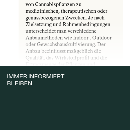
von Cannabispflanzen zu 
medizinischen, therapeutischen oder 
genussbezogenen Zwecken. Je nach 
Zielsetzung und Rahmenbedingungen 
unterscheidet man verschiedene 
Anbaumethoden wie Indoor-, Outdoor- 
oder Gewächshauskultivierung. Der 
Anbau beeinflusst maßgeblich die 
Qualität, das Wirkstoffprofil und die 
Ertragsmenge der Pflanzen und 
unterliegt – insbesondere im 
IMMER INFORMIERT 
medizinischen Bereich – strengen 
BLEIBEN
gesetzlichen und qualitativen Vorgaben.
ANTRAG AUF 
KOSTENÜBERNAH
ME