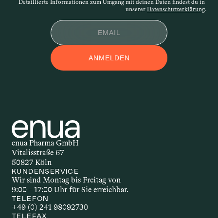
Detaillierte Informationen zum Umgang mit deinen Daten findest du in 
Widerspruchs.
unserer 
Datenschutzerklärung
.
APPLIKATIONSFOR
ANMELDEN
M
Applikationsform – auch 
Darreichungsform genannt – beschreibt, 
auf welchem Weg ein Wirkstoff in den 
Körper gelangt. Ob als Öl, Kapsel, Spray 
oder Creme: Die Form der Anwendung 
beeinflusst, wie schnell und wie stark 
enua Pharma GmbH
der Wirkstoff wirkt. Welche 
Vitalisstraße 67
Applikationsform gewählt wird, hängt 
50827 Köln
unter anderem vom Wirkstoff selbst, 
KUNDENSERVICE
Wir sind Montag bis Freitag von 
dem gewünschten Effekt und den 
9:00 – 17:00 Uhr für Sie erreichbar.
individuellen Bedürfnissen ab.
TELEFON
+49 (0) 241 98092730
TELEFAX