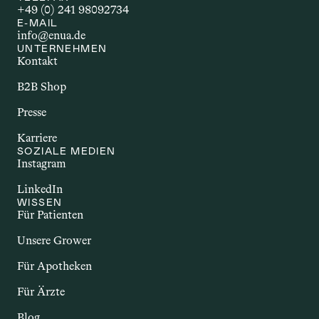
+49 (0) 241 98092734
AUTOIMMUNERKR
E-MAIL
info@enua.de
ANKUNG
UNTERNEHMEN
Kontakt
Autoimmunerkrankungen sind 
chronische Störungen, bei denen das 
B2B Shop
Immunsystem körpereigene Strukturen 
Presse
angreift. Dazu zählen Erkrankungen wie 
Multiple Sklerose, Rheumatoide 
Karriere
Arthritis oder Morbus Crohn. Sie gehen 
SOZIALE MEDIEN
Instagram
häufig mit Entzündungen und einer 
Vielzahl unterschiedlicher Beschwerden 
LinkedIn
einher. Im Zusammenhang mit Cannabis 
WISSEN
wird untersucht, ob bestimmte 
Für Patienten
Inhaltsstoffe – insbesondere 
Unsere Grower
Cannabinoide – potenzielle Effekte auf 
das Immunsystem und entzündliche 
Für Apotheken
Prozesse haben könnten.
Für Ärzte
Blog