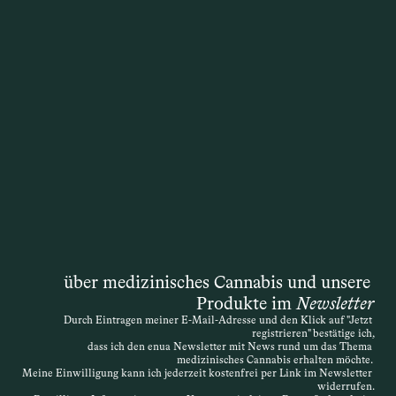
Ein Antrag auf Kostenübernahme wird 
gestellt, wenn Patientinnen und 
Patienten möchten, dass die 
Krankenkasse die Kosten für eine 
Therapie mit medizinischem Cannabis 
übernimmt. Die Entscheidung liegt 
zwar formal bei der Krankenkasse, doch 
die Grundlage ist immer die 
medizinische Einschätzung der 
behandelnden Ärztin oder des 
behandelnden Arztes. Auch wenn das 
Gesetz ursprünglich von einer 
„schwerwiegenden Erkrankung“ spricht, 
über medizinisches Cannabis und unsere 
ist die Definition offen – entscheidend 
Produkte im 
Newsletter
ist, dass die Therapie medizinisch 
Durch Eintragen meiner E-Mail-Adresse und den Klick auf "Jetzt 
nachvollziehbar begründet wird. Die 
registrieren" bestätige ich,
Verordnung kann daher sehr individuell 
dass ich den enua Newsletter mit News rund um das Thema 
medizinisches Cannabis erhalten möchte. 
erfolgen. Wird der Antrag abgelehnt, 
Meine Einwilligung kann ich jederzeit kostenfrei per Link im Newsletter 
widerrufen.
besteht die Möglichkeit des 