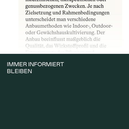
genussbezogenen Zwecken. Je nach 
Zielsetzung und Rahmenbedingungen 
unterscheidet man verschiedene 
Anbaumethoden wie Indoor-, Outdoor- 
oder Gewächshauskultivierung. Der 
Anbau beeinflusst maßgeblich die 
Qualität, das Wirkstoffprofil und die 
Ertragsmenge der Pflanzen und 
unterliegt – insbesondere im 
IMMER INFORMIERT 
medizinischen Bereich – strengen 
BLEIBEN
gesetzlichen und qualitativen Vorgaben.
ANTRAG AUF 
KOSTENÜBERNAH
ME
Ein Antrag auf Kostenübernahme wird 