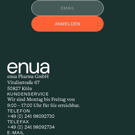
APPLIKATIONSFOR
ANMELDEN
M
Applikationsform – auch 
Darreichungsform genannt – beschreibt, 
auf welchem Weg ein Wirkstoff in den 
Körper gelangt. Ob als Öl, Kapsel, Spray 
oder Creme: Die Form der Anwendung 
beeinflusst, wie schnell und wie stark 
enua Pharma GmbH
der Wirkstoff wirkt. Welche 
Vitalisstraße 67
Applikationsform gewählt wird, hängt 
50827 Köln
unter anderem vom Wirkstoff selbst, 
KUNDENSERVICE
Wir sind Montag bis Freitag von 
dem gewünschten Effekt und den 
9:00 – 17:00 Uhr für Sie erreichbar.
individuellen Bedürfnissen ab.
TELEFON
+49 (0) 241 98092730
TELEFAX
+49 (0) 241 98092734
AUTOIMMUNERKR
E-MAIL