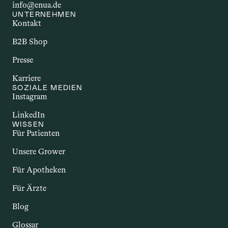
info@enua.de
ANKUNG
UNTERNEHMEN
Kontakt
Autoimmunerkrankungen sind 
chronische Störungen, bei denen das 
B2B Shop
Immunsystem körpereigene Strukturen 
Presse
angreift. Dazu zählen Erkrankungen wie 
Multiple Sklerose, Rheumatoide 
Karriere
Arthritis oder Morbus Crohn. Sie gehen 
SOZIALE MEDIEN
Instagram
häufig mit Entzündungen und einer 
Vielzahl unterschiedlicher Beschwerden 
LinkedIn
einher. Im Zusammenhang mit Cannabis 
WISSEN
wird untersucht, ob bestimmte 
Für Patienten
Inhaltsstoffe – insbesondere 
Unsere Grower
Cannabinoide – potenzielle Effekte auf 
das Immunsystem und entzündliche 
Für Apotheken
Prozesse haben könnten.
Für Ärzte
Blog
Glossar