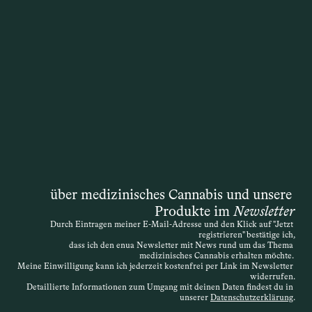
gestellt, wenn Patientinnen und 
Patienten möchten, dass die 
Krankenkasse die Kosten für eine 
Therapie mit medizinischem Cannabis 
übernimmt. Die Entscheidung liegt 
zwar formal bei der Krankenkasse, doch 
die Grundlage ist immer die 
medizinische Einschätzung der 
behandelnden Ärztin oder des 
behandelnden Arztes. Auch wenn das 
Gesetz ursprünglich von einer 
„schwerwiegenden Erkrankung“ spricht, 
über medizinisches Cannabis und unsere 
ist die Definition offen – entscheidend 
Produkte im 
Newsletter
ist, dass die Therapie medizinisch 
Durch Eintragen meiner E-Mail-Adresse und den Klick auf "Jetzt 
nachvollziehbar begründet wird. Die 
registrieren" bestätige ich,
Verordnung kann daher sehr individuell 
dass ich den enua Newsletter mit News rund um das Thema 
medizinisches Cannabis erhalten möchte. 
erfolgen. Wird der Antrag abgelehnt, 
Meine Einwilligung kann ich jederzeit kostenfrei per Link im Newsletter 
widerrufen.
besteht die Möglichkeit des 
Detaillierte Informationen zum Umgang mit deinen Daten findest du in 
Widerspruchs.
unserer 
Datenschutzerklärung
.