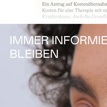
Ein Antrag auf Kostenübernahme
Kosten für eine Therapie mit m
Krankenkasse, doch die Grundla
behandelnden Arztes. Auch wenn
Definition offen – entscheidend
daher sehr individuell erfolgen
IMMER INFORMIE
BLEIBEN
APPLIKATIONSF
Applikationsform – auch Darrei
als Öl, Kapsel, Spray oder Crem
Welche Applikationsform gewäh
individuellen Bedürfnissen ab.
AUTOIMMUNER