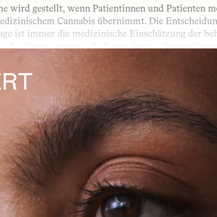
 wird gestellt, wenn Patientinnen und Patienten mö
edizinischem Cannabis übernimmt. Die Entscheidung 
ge ist immer die medizinische Einschätzung der beh
 das Gesetz ursprünglich von einer „schwerwiegende
 ist, dass die Therapie medizinisch nachvollziehbar
. Wird der Antrag abgelehnt, besteht die Möglichkei
RT 
ORM
chungsform genannt – beschreibt, auf welchem Weg e
e: Die Form der Anwendung beeinflusst, wie schnell 
lt wird, hängt unter anderem vom Wirkstoff selbst
KRANKUNG