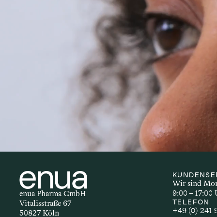
Autoimmunerkrankungen sind ch
zählen Erkrankungen wie Multip
Entzündungen und einer Vielza
ob bestimmte Inhaltsstoffe – i
Prozesse haben könnten.
KUNDENSE
Wir sind Mont
9:00 – 17:00 
enua Pharma GmbH
TELEFON
Vitalisstraße 67
+49 (0) 241
50827 Köln