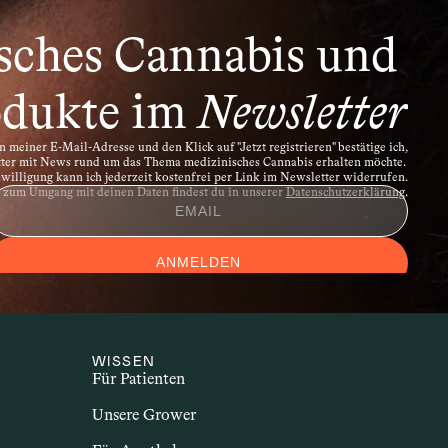
rpereigene Strukturen angreift. Dazu 
hn. Sie gehen häufig mit 
sches Cannabis und 
menhang mit Cannabis wird untersucht, 
 das Immunsystem und entzündliche 
dukte im 
Newsletter
 meiner E-Mail-Adresse und den Klick auf "Jetzt registrieren" bestätige ich,
tter mit News rund um das Thema medizinisches Cannabis erhalten möchte. 
illigung kann ich jederzeit kostenfrei per Link im Newsletter widerrufen.
n zum Umgang mit deinen Daten findest du in unserer 
Datenschutzerklärung
.
ANMELDEN
WISSEN
Für Patienten
Unsere Grower