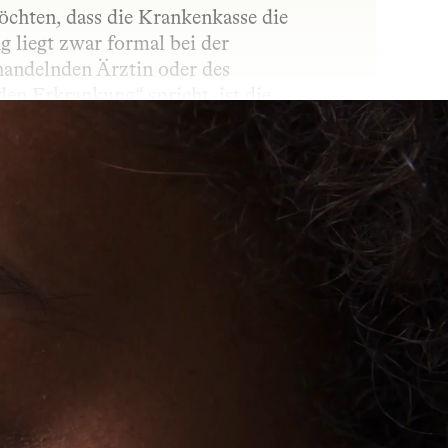
chten, dass die Krankenkasse die 
liegt zwar formal bei der 
andelnden Ärztin oder des 
n Erkrankung“ spricht, ist die 
 begründet wird. Die Verordnung kann 
t des Widerspruchs.
in Wirkstoff in den Körper gelangt. Ob 
und wie stark der Wirkstoff wirkt. 
, dem gewünschten Effekt und den 