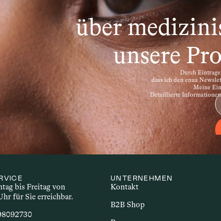
ronische Störungen, bei denen das Immunsystem kö
le Sklerose, Rheumatoide Arthritis oder Morbus Cro
über medizini
hl unterschiedlicher Beschwerden einher. Im Zusam
nsbesondere Cannabinoide – potenzielle Effekte auf
unsere Pro
Durch Eintragen
dass ich den enua Newsle
Meine Einw
Detaillierte Informatione
RVICE
UNTERNEHMEN
ag bis Freitag von 
Kontakt
Uhr für Sie erreichbar.
B2B Shop
 98092730