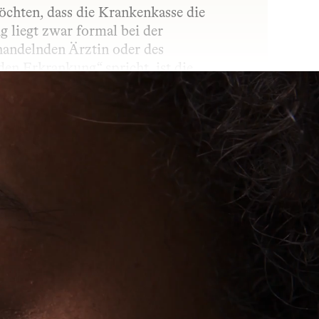
chten, dass die Krankenkasse die 
liegt zwar formal bei der 
andelnden Ärztin oder des 
n Erkrankung“ spricht, ist die 
 begründet wird. Die Verordnung kann 
t des Widerspruchs.
in Wirkstoff in den Körper gelangt. Ob 
und wie stark der Wirkstoff wirkt. 
, dem gewünschten Effekt und den 