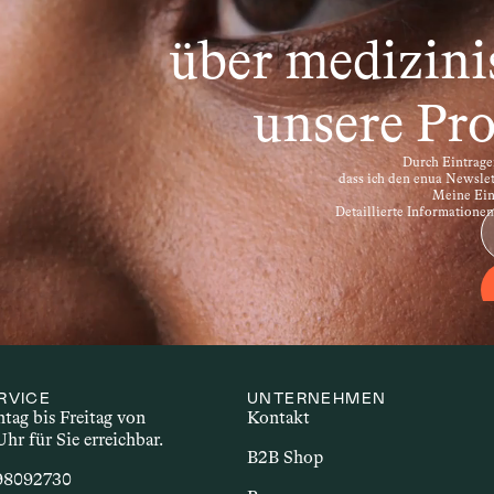
ronische Störungen, bei denen das Immunsystem kö
le Sklerose, Rheumatoide Arthritis oder Morbus Cro
über medizini
hl unterschiedlicher Beschwerden einher. Im Zusam
nsbesondere Cannabinoide – potenzielle Effekte auf
unsere Pro
Durch Eintragen
dass ich den enua Newsle
Meine Einw
Detaillierte Informatione
RVICE
UNTERNEHMEN
ag bis Freitag von 
Kontakt
Uhr für Sie erreichbar.
B2B Shop
 98092730