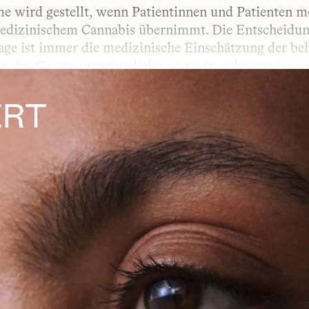
 wird gestellt, wenn Patientinnen und Patienten mö
edizinischem Cannabis übernimmt. Die Entscheidung 
ge ist immer die medizinische Einschätzung der beh
 das Gesetz ursprünglich von einer „schwerwiegende
 ist, dass die Therapie medizinisch nachvollziehbar
. Wird der Antrag abgelehnt, besteht die Möglichkei
RT 
ORM
chungsform genannt – beschreibt, auf welchem Weg e
e: Die Form der Anwendung beeinflusst, wie schnell 
lt wird, hängt unter anderem vom Wirkstoff selbst
KRANKUNG