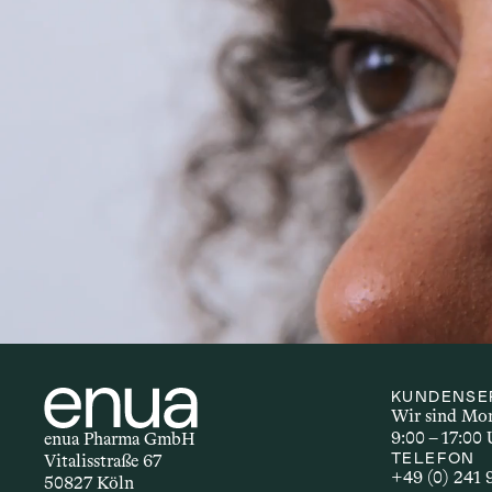
Autoimmunerkrankungen sind ch
zählen Erkrankungen wie Multip
Entzündungen und einer Vielza
ob bestimmte Inhaltsstoffe – i
Prozesse haben könnten.
KUNDENSE
Wir sind Mont
9:00 – 17:00 
enua Pharma GmbH
TELEFON
Vitalisstraße 67
+49 (0) 241
50827 Köln