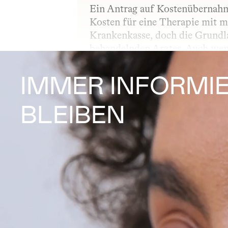
Ein Antrag auf Kostenübernahme
Kosten für eine Therapie mit m
Krankenkasse, doch die Grundla
behandelnden Arztes. Auch wenn
Definition offen – entscheidend
daher sehr individuell erfolgen
IMMER INFORMIE
BLEIBEN
APPLIKATIONSF
Applikationsform – auch Darrei
als Öl, Kapsel, Spray oder Crem
Welche Applikationsform gewäh
individuellen Bedürfnissen ab.
AUTOIMMUNER