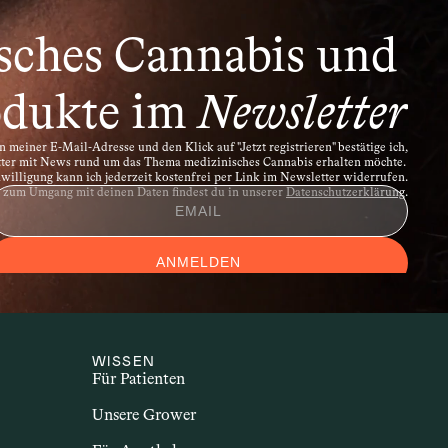
rpereigene Strukturen angreift. Dazu 
hn. Sie gehen häufig mit 
sches Cannabis und 
menhang mit Cannabis wird untersucht, 
 das Immunsystem und entzündliche 
dukte im 
Newsletter
 meiner E-Mail-Adresse und den Klick auf "Jetzt registrieren" bestätige ich,
tter mit News rund um das Thema medizinisches Cannabis erhalten möchte. 
illigung kann ich jederzeit kostenfrei per Link im Newsletter widerrufen.
n zum Umgang mit deinen Daten findest du in unserer 
Datenschutzerklärung
.
ANMELDEN
WISSEN
Für Patienten
Unsere Grower