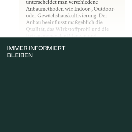
unterscheidet man verschiedene 
Anbaumethoden wie Indoor-, Outdoor- 
oder Gewächshauskultivierung. Der 
Anbau beeinflusst maßgeblich die 
Qualität, das Wirkstoffprofil und die 
Ertragsmenge der Pflanzen und 
unterliegt – insbesondere im 
IMMER INFORMIERT 
medizinischen Bereich – strengen 
BLEIBEN
gesetzlichen und qualitativen Vorgaben.
ANTRAG AUF 
KOSTENÜBERNAH
ME
Ein Antrag auf Kostenübernahme wird 
gestellt, wenn Patientinnen und 
Patienten möchten, dass die 
Krankenkasse die Kosten für eine 