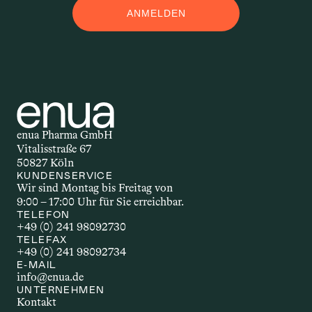
ANMELDEN
M
Applikationsform – auch 
Darreichungsform genannt – beschreibt, 
auf welchem Weg ein Wirkstoff in den 
Körper gelangt. Ob als Öl, Kapsel, Spray 
oder Creme: Die Form der Anwendung 
beeinflusst, wie schnell und wie stark 
enua Pharma GmbH
der Wirkstoff wirkt. Welche 
Vitalisstraße 67
Applikationsform gewählt wird, hängt 
50827 Köln
unter anderem vom Wirkstoff selbst, 
KUNDENSERVICE
Wir sind Montag bis Freitag von 
dem gewünschten Effekt und den 
9:00 – 17:00 Uhr für Sie erreichbar.
individuellen Bedürfnissen ab.
TELEFON
+49 (0) 241 98092730
TELEFAX
+49 (0) 241 98092734
AUTOIMMUNERKR
E-MAIL
info@enua.de
ANKUNG
UNTERNEHMEN
Kontakt
Autoimmunerkrankungen sind 