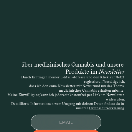
Therapie mit medizinischem Cannabis 
übernimmt. Die Entscheidung liegt 
zwar formal bei der Krankenkasse, doch 
die Grundlage ist immer die 
medizinische Einschätzung der 
behandelnden Ärztin oder des 
behandelnden Arztes. Auch wenn das 
Gesetz ursprünglich von einer 
„schwerwiegenden Erkrankung“ spricht, 
über medizinisches Cannabis und unsere 
ist die Definition offen – entscheidend 
Produkte im 
Newsletter
ist, dass die Therapie medizinisch 
Durch Eintragen meiner E-Mail-Adresse und den Klick auf "Jetzt 
nachvollziehbar begründet wird. Die 
registrieren" bestätige ich,
Verordnung kann daher sehr individuell 
dass ich den enua Newsletter mit News rund um das Thema 
medizinisches Cannabis erhalten möchte. 
erfolgen. Wird der Antrag abgelehnt, 
Meine Einwilligung kann ich jederzeit kostenfrei per Link im Newsletter 
widerrufen.
besteht die Möglichkeit des 
Detaillierte Informationen zum Umgang mit deinen Daten findest du in 
Widerspruchs.
unserer 
Datenschutzerklärung
.
APPLIKATIONSFOR