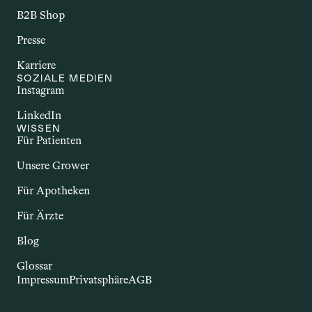
chronische Störungen, bei denen das 
B2B Shop
Immunsystem körpereigene Strukturen 
Presse
angreift. Dazu zählen Erkrankungen wie 
Multiple Sklerose, Rheumatoide 
Karriere
Arthritis oder Morbus Crohn. Sie gehen 
SOZIALE MEDIEN
Instagram
häufig mit Entzündungen und einer 
Vielzahl unterschiedlicher Beschwerden 
LinkedIn
einher. Im Zusammenhang mit Cannabis 
WISSEN
wird untersucht, ob bestimmte 
Für Patienten
Inhaltsstoffe – insbesondere 
Unsere Grower
Cannabinoide – potenzielle Effekte auf 
das Immunsystem und entzündliche 
Für Apotheken
Prozesse haben könnten.
Für Ärzte
Blog
Glossar
Impressum
Privatsphäre
AGB