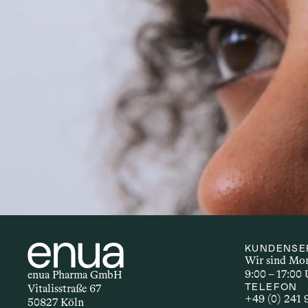
Autoimmunerkrankungen sind ch
zählen Erkrankungen wie Multip
Entzündungen und einer Vielza
ob bestimmte Inhaltsstoffe – i
Prozesse haben könnten.
KUNDENSE
Wir sind Mont
9:00 – 17:00 
enua Pharma GmbH
TELEFON
Vitalisstraße 67
+49 (0) 241
50827 Köln