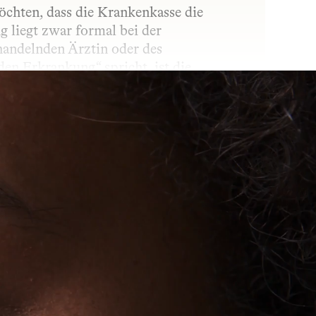
chten, dass die Krankenkasse die 
liegt zwar formal bei der 
andelnden Ärztin oder des 
n Erkrankung“ spricht, ist die 
 begründet wird. Die Verordnung kann 
t des Widerspruchs.
in Wirkstoff in den Körper gelangt. Ob 
und wie stark der Wirkstoff wirkt. 
, dem gewünschten Effekt und den 