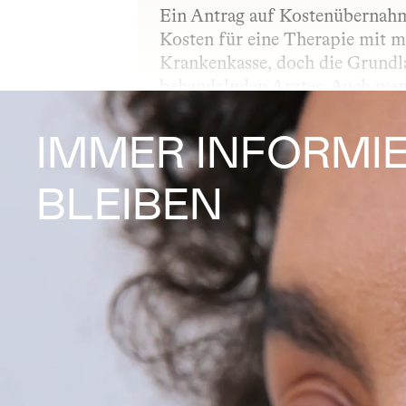
Ein Antrag auf Kostenübernahme
Kosten für eine Therapie mit m
Krankenkasse, doch die Grundla
behandelnden Arztes. Auch wenn
Definition offen – entscheidend
daher sehr individuell erfolgen
IMMER INFORMIE
BLEIBEN
APPLIKATIONSF
Applikationsform – auch Darrei
als Öl, Kapsel, Spray oder Crem
Welche Applikationsform gewäh
individuellen Bedürfnissen ab.
AUTOIMMUNER