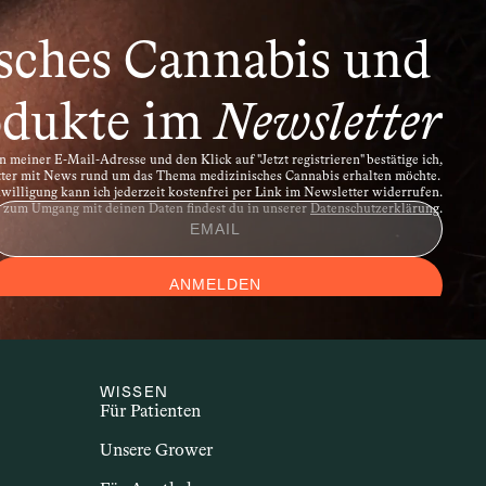
rpereigene Strukturen angreift. Dazu 
hn. Sie gehen häufig mit 
sches Cannabis und 
menhang mit Cannabis wird untersucht, 
 das Immunsystem und entzündliche 
dukte im 
Newsletter
 meiner E-Mail-Adresse und den Klick auf "Jetzt registrieren" bestätige ich,
tter mit News rund um das Thema medizinisches Cannabis erhalten möchte. 
illigung kann ich jederzeit kostenfrei per Link im Newsletter widerrufen.
n zum Umgang mit deinen Daten findest du in unserer 
Datenschutzerklärung
.
ANMELDEN
WISSEN
Für Patienten
Unsere Grower