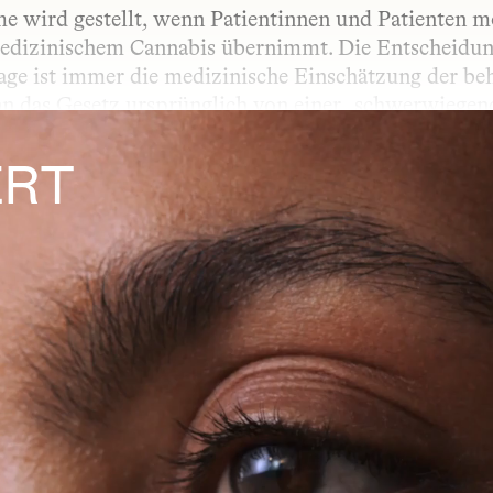
 wird gestellt, wenn Patientinnen und Patienten mö
edizinischem Cannabis übernimmt. Die Entscheidung 
ge ist immer die medizinische Einschätzung der beh
 das Gesetz ursprünglich von einer „schwerwiegende
 ist, dass die Therapie medizinisch nachvollziehbar
. Wird der Antrag abgelehnt, besteht die Möglichkei
RT 
ORM
chungsform genannt – beschreibt, auf welchem Weg e
e: Die Form der Anwendung beeinflusst, wie schnell 
lt wird, hängt unter anderem vom Wirkstoff selbst
KRANKUNG