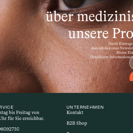
ronische Störungen, bei denen das Immunsystem kö
le Sklerose, Rheumatoide Arthritis oder Morbus Cro
über medizini
hl unterschiedlicher Beschwerden einher. Im Zusam
nsbesondere Cannabinoide – potenzielle Effekte auf
unsere Pro
Durch Eintragen
dass ich den enua Newsle
Meine Einw
Detaillierte Informatione
RVICE
UNTERNEHMEN
ag bis Freitag von 
Kontakt
Uhr für Sie erreichbar.
B2B Shop
 98092730