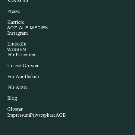
B2B Shop
Immunsystem körpereigene Strukturen 
Presse
angreift. Dazu zählen Erkrankungen wie 
Multiple Sklerose, Rheumatoide 
Karriere
Arthritis oder Morbus Crohn. Sie gehen 
SOZIALE MEDIEN
Instagram
häufig mit Entzündungen und einer 
Vielzahl unterschiedlicher Beschwerden 
LinkedIn
einher. Im Zusammenhang mit Cannabis 
WISSEN
wird untersucht, ob bestimmte 
Für Patienten
Inhaltsstoffe – insbesondere 
Unsere Grower
Cannabinoide – potenzielle Effekte auf 
das Immunsystem und entzündliche 
Für Apotheken
Prozesse haben könnten.
Für Ärzte
Blog
Glossar
Impressum
Privatsphäre
AGB