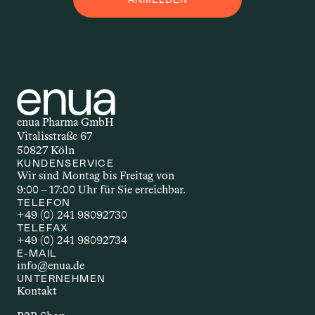
M
Applikationsform – auch 
Darreichungsform genannt – beschreibt, 
auf welchem Weg ein Wirkstoff in den 
Körper gelangt. Ob als Öl, Kapsel, Spray 
oder Creme: Die Form der Anwendung 
beeinflusst, wie schnell und wie stark 
enua Pharma GmbH
der Wirkstoff wirkt. Welche 
Vitalisstraße 67
Applikationsform gewählt wird, hängt 
50827 Köln
unter anderem vom Wirkstoff selbst, 
KUNDENSERVICE
Wir sind Montag bis Freitag von 
dem gewünschten Effekt und den 
9:00 – 17:00 Uhr für Sie erreichbar.
individuellen Bedürfnissen ab.
TELEFON
+49 (0) 241 98092730
TELEFAX
+49 (0) 241 98092734
AUTOIMMUNERKR
E-MAIL
info@enua.de
ANKUNG
UNTERNEHMEN
Kontakt
Autoimmunerkrankungen sind 
chronische Störungen, bei denen das 