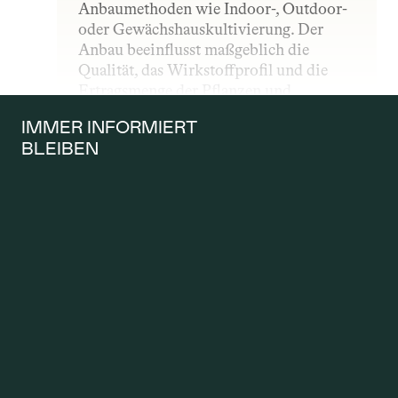
Anbaumethoden wie Indoor-, Outdoor- 
oder Gewächshauskultivierung. Der 
Anbau beeinflusst maßgeblich die 
Qualität, das Wirkstoffprofil und die 
Ertragsmenge der Pflanzen und 
unterliegt – insbesondere im 
IMMER INFORMIERT 
medizinischen Bereich – strengen 
BLEIBEN
gesetzlichen und qualitativen Vorgaben.
ANTRAG AUF 
KOSTENÜBERNAH
ME
Ein Antrag auf Kostenübernahme wird 
gestellt, wenn Patientinnen und 
Patienten möchten, dass die 
Krankenkasse die Kosten für eine 