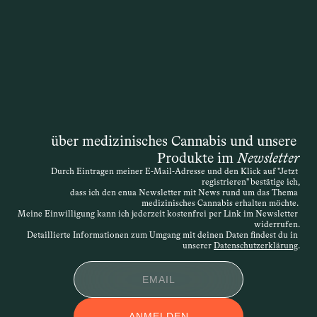
Therapie mit medizinischem Cannabis 
übernimmt. Die Entscheidung liegt 
zwar formal bei der Krankenkasse, doch 
die Grundlage ist immer die 
medizinische Einschätzung der 
behandelnden Ärztin oder des 
behandelnden Arztes. Auch wenn das 
Gesetz ursprünglich von einer 
„schwerwiegenden Erkrankung“ spricht, 
über medizinisches Cannabis und unsere 
ist die Definition offen – entscheidend 
Produkte im 
Newsletter
ist, dass die Therapie medizinisch 
Durch Eintragen meiner E-Mail-Adresse und den Klick auf "Jetzt 
nachvollziehbar begründet wird. Die 
registrieren" bestätige ich,
Verordnung kann daher sehr individuell 
dass ich den enua Newsletter mit News rund um das Thema 
medizinisches Cannabis erhalten möchte. 
erfolgen. Wird der Antrag abgelehnt, 
Meine Einwilligung kann ich jederzeit kostenfrei per Link im Newsletter 
widerrufen.
besteht die Möglichkeit des 
Detaillierte Informationen zum Umgang mit deinen Daten findest du in 
Widerspruchs.
unserer 
Datenschutzerklärung
.
APPLIKATIONSFOR
ANMELDEN