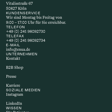
der Wirkstoff wirkt. Welche 
Vitalisstraße 67
Applikationsform gewählt wird, hängt 
50827 Köln
unter anderem vom Wirkstoff selbst, 
KUNDENSERVICE
Wir sind Montag bis Freitag von 
dem gewünschten Effekt und den 
9:00 – 17:00 Uhr für Sie erreichbar.
individuellen Bedürfnissen ab.
TELEFON
+49 (0) 241 98092730
TELEFAX
+49 (0) 241 98092734
AUTOIMMUNERKR
E-MAIL
info@enua.de
ANKUNG
UNTERNEHMEN
Kontakt
Autoimmunerkrankungen sind 
chronische Störungen, bei denen das 
B2B Shop
Immunsystem körpereigene Strukturen 
Presse
angreift. Dazu zählen Erkrankungen wie 
Multiple Sklerose, Rheumatoide 
Karriere
Arthritis oder Morbus Crohn. Sie gehen 
SOZIALE MEDIEN
Instagram
häufig mit Entzündungen und einer 
Vielzahl unterschiedlicher Beschwerden 
LinkedIn
einher. Im Zusammenhang mit Cannabis 
WISSEN