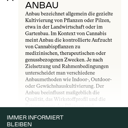
ANBAU
Anbau bezeichnet allgemein die gezielte 
Kultivierung von Pflanzen oder Pilzen, 
etwa in der Landwirtschaft oder im 
Gartenbau. Im Kontext von Cannabis 
meint Anbau die kontrollierte Aufzucht 
von Cannabispflanzen zu 
medizinischen, therapeutischen oder 
genussbezogenen Zwecken. Je nach 
Zielsetzung und Rahmenbedingungen 
unterscheidet man verschiedene 
Anbaumethoden wie Indoor-, Outdoor- 
oder Gewächshauskultivierung. Der 
Anbau beeinflusst maßgeblich die 
Qualität, das Wirkstoffprofil und die 
Ertragsmenge der Pflanzen und 
unterliegt – insbesondere im 
IMMER INFORMIERT 
medizinischen Bereich – strengen 
BLEIBEN
gesetzlichen und qualitativen Vorgaben.