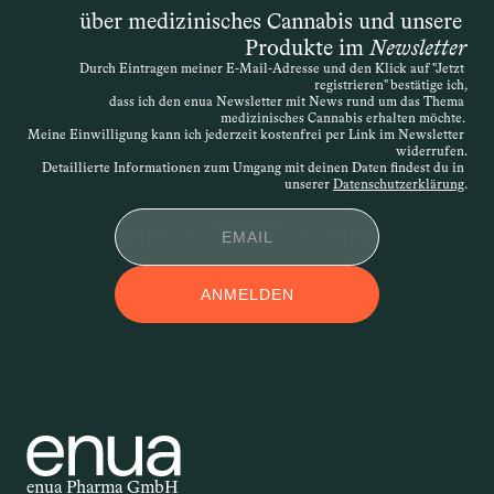
„schwerwiegenden Erkrankung“ spricht, 
über medizinisches Cannabis und unsere 
ist die Definition offen – entscheidend 
Produkte im 
Newsletter
ist, dass die Therapie medizinisch 
Durch Eintragen meiner E-Mail-Adresse und den Klick auf "Jetzt 
nachvollziehbar begründet wird. Die 
registrieren" bestätige ich,
Verordnung kann daher sehr individuell 
dass ich den enua Newsletter mit News rund um das Thema 
medizinisches Cannabis erhalten möchte. 
erfolgen. Wird der Antrag abgelehnt, 
Meine Einwilligung kann ich jederzeit kostenfrei per Link im Newsletter 
widerrufen.
besteht die Möglichkeit des 
Detaillierte Informationen zum Umgang mit deinen Daten findest du in 
Widerspruchs.
unserer 
Datenschutzerklärung
.
APPLIKATIONSFOR
ANMELDEN
M
Applikationsform – auch 
Darreichungsform genannt – beschreibt, 
auf welchem Weg ein Wirkstoff in den 
Körper gelangt. Ob als Öl, Kapsel, Spray 
oder Creme: Die Form der Anwendung 
beeinflusst, wie schnell und wie stark 
enua Pharma GmbH