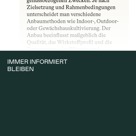
genussbezogenen Zwecken. Je nach 
Zielsetzung und Rahmenbedingungen 
unterscheidet man verschiedene 
Anbaumethoden wie Indoor-, Outdoor- 
oder Gewächshauskultivierung. Der 
Anbau beeinflusst maßgeblich die 
Qualität, das Wirkstoffprofil und die 
Ertragsmenge der Pflanzen und 
unterliegt – insbesondere im 
IMMER INFORMIERT 
medizinischen Bereich – strengen 
BLEIBEN
gesetzlichen und qualitativen Vorgaben.
ANTRAG AUF 
KOSTENÜBERNAH
ME
Ein Antrag auf Kostenübernahme wird 
gestellt, wenn Patientinnen und 