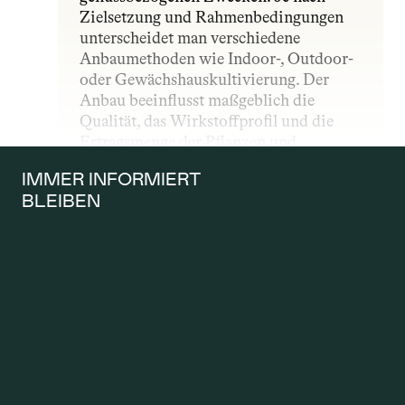
Zielsetzung und Rahmenbedingungen 
unterscheidet man verschiedene 
Anbaumethoden wie Indoor-, Outdoor- 
oder Gewächshauskultivierung. Der 
Anbau beeinflusst maßgeblich die 
Qualität, das Wirkstoffprofil und die 
Ertragsmenge der Pflanzen und 
unterliegt – insbesondere im 
IMMER INFORMIERT 
medizinischen Bereich – strengen 
BLEIBEN
gesetzlichen und qualitativen Vorgaben.
ANTRAG AUF 
KOSTENÜBERNAH
ME
Ein Antrag auf Kostenübernahme wird 
gestellt, wenn Patientinnen und 