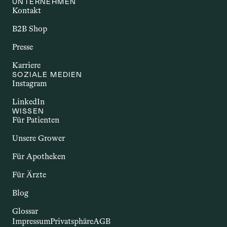
UNTERNEHMEN
Kontakt
Autoimmunerkrankungen sind 
chronische Störungen, bei denen das 
B2B Shop
Immunsystem körpereigene Strukturen 
Presse
angreift. Dazu zählen Erkrankungen wie 
Multiple Sklerose, Rheumatoide 
Karriere
Arthritis oder Morbus Crohn. Sie gehen 
SOZIALE MEDIEN
Instagram
häufig mit Entzündungen und einer 
Vielzahl unterschiedlicher Beschwerden 
LinkedIn
einher. Im Zusammenhang mit Cannabis 
WISSEN
wird untersucht, ob bestimmte 
Für Patienten
Inhaltsstoffe – insbesondere 
Unsere Grower
Cannabinoide – potenzielle Effekte auf 
das Immunsystem und entzündliche 
Für Apotheken
Prozesse haben könnten.
Für Ärzte
Blog
Glossar
Impressum
Privatsphäre
AGB