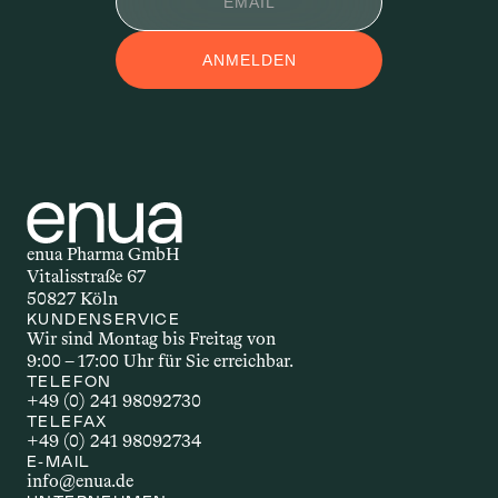
APPLIKATIONSFOR
ANMELDEN
M
Applikationsform – auch 
Darreichungsform genannt – beschreibt, 
auf welchem Weg ein Wirkstoff in den 
Körper gelangt. Ob als Öl, Kapsel, Spray 
oder Creme: Die Form der Anwendung 
beeinflusst, wie schnell und wie stark 
enua Pharma GmbH
der Wirkstoff wirkt. Welche 
Vitalisstraße 67
Applikationsform gewählt wird, hängt 
50827 Köln
unter anderem vom Wirkstoff selbst, 
KUNDENSERVICE
Wir sind Montag bis Freitag von 
dem gewünschten Effekt und den 
9:00 – 17:00 Uhr für Sie erreichbar.
individuellen Bedürfnissen ab.
TELEFON
+49 (0) 241 98092730
TELEFAX
+49 (0) 241 98092734
AUTOIMMUNERKR
E-MAIL
info@enua.de
ANKUNG