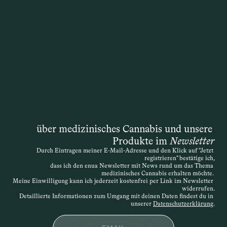
Patienten möchten, dass die 
Krankenkasse die Kosten für eine 
Therapie mit medizinischem Cannabis 
übernimmt. Die Entscheidung liegt 
zwar formal bei der Krankenkasse, doch 
die Grundlage ist immer die 
medizinische Einschätzung der 
behandelnden Ärztin oder des 
behandelnden Arztes. Auch wenn das 
Gesetz ursprünglich von einer 
„schwerwiegenden Erkrankung“ spricht, 
über medizinisches Cannabis und unsere 
ist die Definition offen – entscheidend 
Produkte im 
Newsletter
ist, dass die Therapie medizinisch 
Durch Eintragen meiner E-Mail-Adresse und den Klick auf "Jetzt 
nachvollziehbar begründet wird. Die 
registrieren" bestätige ich,
Verordnung kann daher sehr individuell 
dass ich den enua Newsletter mit News rund um das Thema 
medizinisches Cannabis erhalten möchte. 
erfolgen. Wird der Antrag abgelehnt, 
Meine Einwilligung kann ich jederzeit kostenfrei per Link im Newsletter 
widerrufen.
besteht die Möglichkeit des 
Detaillierte Informationen zum Umgang mit deinen Daten findest du in 
Widerspruchs.
unserer 
Datenschutzerklärung
.