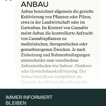
ANBAU
Anbau bezeichnet allgemein die gezielte 
Kultivierung von Pflanzen oder Pilzen, 
etwa in der Landwirtschaft oder im 
Gartenbau. Im Kontext von Cannabis 
meint Anbau die kontrollierte Aufzucht 
von Cannabispflanzen zu 
medizinischen, therapeutischen oder 
genussbezogenen Zwecken. Je nach 
Zielsetzung und Rahmenbedingungen 
unterscheidet man verschiedene 
Anbaumethoden wie Indoor-, Outdoor- 
oder Gewächshauskultivierung. Der 
Anbau beeinflusst maßgeblich die 
Qualität, das Wirkstoffprofil und die 
Ertragsmenge der Pflanzen und 
unterliegt – insbesondere im 
IMMER INFORMIERT 
medizinischen Bereich – strengen 
BLEIBEN
gesetzlichen und qualitativen Vorgaben.