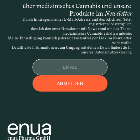
„schwerwiegenden Erkrankung“ spricht, 
über medizinisches Cannabis und unsere 
ist die Definition offen – entscheidend 
Produkte im 
Newsletter
ist, dass die Therapie medizinisch 
Durch Eintragen meiner E-Mail-Adresse und den Klick auf "Jetzt 
nachvollziehbar begründet wird. Die 
registrieren" bestätige ich,
Verordnung kann daher sehr individuell 
dass ich den enua Newsletter mit News rund um das Thema 
medizinisches Cannabis erhalten möchte. 
erfolgen. Wird der Antrag abgelehnt, 
Meine Einwilligung kann ich jederzeit kostenfrei per Link im Newsletter 
widerrufen.
besteht die Möglichkeit des 
Detaillierte Informationen zum Umgang mit deinen Daten findest du in 
Widerspruchs.
unserer 
Datenschutzerklärung
.
APPLIKATIONSFOR
ANMELDEN
M
Applikationsform – auch 
Darreichungsform genannt – beschreibt, 
auf welchem Weg ein Wirkstoff in den 
Körper gelangt. Ob als Öl, Kapsel, Spray 
oder Creme: Die Form der Anwendung 
beeinflusst, wie schnell und wie stark 
enua Pharma GmbH