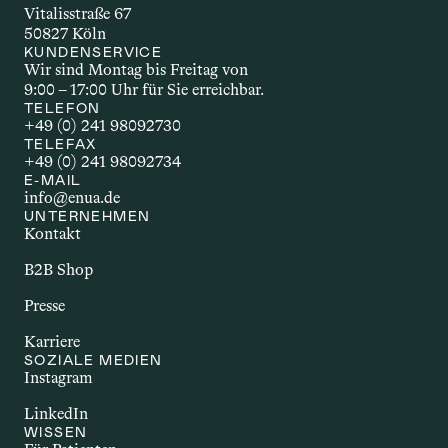
der Wirkstoff wirkt. Welche 
Vitalisstraße 67
Applikationsform gewählt wird, hängt 
50827 Köln
unter anderem vom Wirkstoff selbst, 
KUNDENSERVICE
Wir sind Montag bis Freitag von 
dem gewünschten Effekt und den 
9:00 – 17:00 Uhr für Sie erreichbar.
individuellen Bedürfnissen ab.
TELEFON
+49 (0) 241 98092730
TELEFAX
+49 (0) 241 98092734
AUTOIMMUNERKR
E-MAIL
info@enua.de
ANKUNG
UNTERNEHMEN
Kontakt
Autoimmunerkrankungen sind 
chronische Störungen, bei denen das 
B2B Shop
Immunsystem körpereigene Strukturen 
Presse
angreift. Dazu zählen Erkrankungen wie 
Multiple Sklerose, Rheumatoide 
Karriere
Arthritis oder Morbus Crohn. Sie gehen 
SOZIALE MEDIEN
Instagram
häufig mit Entzündungen und einer 
Vielzahl unterschiedlicher Beschwerden 
LinkedIn
einher. Im Zusammenhang mit Cannabis 
WISSEN