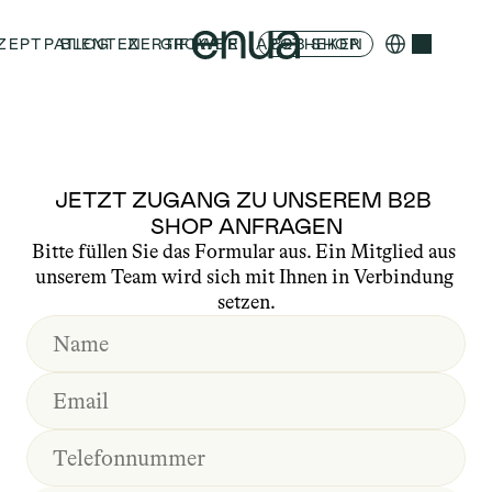
Select Language
ZEPT
PATIENTEN
BLOG
ZERTIFIKATE
GROWER
APOTHEKEN
B2B SHOP
JETZT ZUGANG ZU UNSEREM B2B 
SHOP ANFRAGEN
Bitte füllen Sie das Formular aus. Ein Mitglied aus 
unserem Team wird sich mit Ihnen in Verbindung 
setzen.