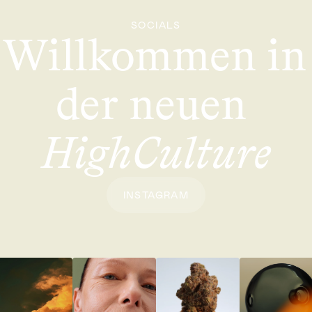
SOCIALS
Willkommen in 
der neuen 
HighCulture
INSTAGRAM