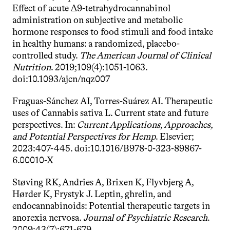
Effect of acute Δ9-tetrahydrocannabinol 
administration on subjective and metabolic 
hormone responses to food stimuli and food intake 
in healthy humans: a randomized, placebo-
controlled study. 
The American Journal of Clinical 
Nutrition
. 2019;109(4):1051-1063. 
doi:10.1093/ajcn/nqz007
Fraguas-Sánchez AI, Torres-Suárez AI. Therapeutic 
uses of Cannabis sativa L. Current state and future 
perspectives. In: 
Current Applications, Approaches, 
and Potential Perspectives for Hemp
. Elsevier; 
2023:407-445. doi:10.1016/B978-0-323-89867-
6.00010-X
Støving RK, Andries A, Brixen K, Flyvbjerg A, 
Hørder K, Frystyk J. Leptin, ghrelin, and 
endocannabinoids: Potential therapeutic targets in 
anorexia nervosa. 
Journal of Psychiatric Research
. 
2009;43(7):671-679. 