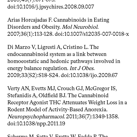
doi:10.1016/j.jpsychires.2008.09.007
Arias Horcajadas F. Cannabinoids in Eating 
Disorders and Obesity. 
Mol Neurobiol
. 
2007;36(1):113-128. doi:10.1007/s12035-007-0018-x
Di Marzo V, Ligresti A, Cristino L. The 
endocannabinoid system as a link between 
homoeostatic and hedonic pathways involved in 
energy balance regulation. 
Int J Obes
. 
2009;33(S2):S18-S24. doi:10.1038/ijo.2009.67
Verty AN, Evetts MJ, Crouch GJ, McGregor IS, 
Stefanidis A, Oldfield BJ. The Cannabinoid 
Receptor Agonist THC Attenuates Weight Loss in a 
Rodent Model of Activity-Based Anorexia. 
Neuropsychopharmacol
. 2011;36(7):1349-1358. 
doi:10.1038/npp.2011.19
Scherma M, Satta V, Fratta W, Fadda P. The 