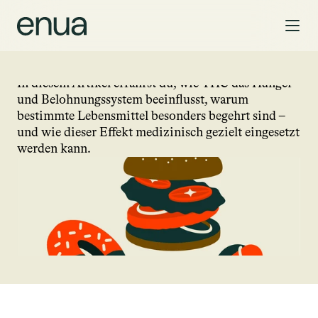
EDUCATION
Munchies: Warum Cannabis den Appetit 
anregt – und was das für dich bedeutet
Warum macht Cannabis hungrig?

In diesem Artikel erfährst du, wie THC das Hunger- 
und Belohnungssystem beeinflusst, warum 
bestimmte Lebensmittel besonders begehrt sind – 
und wie dieser Effekt medizinisch gezielt eingesetzt 
werden kann.