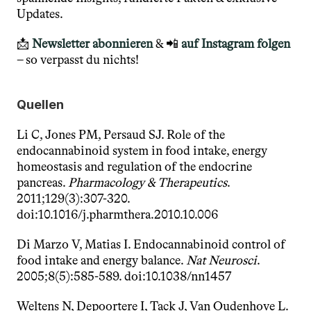
Updates.
📩 
Newsletter abonnieren
 & 📲 
auf Instagram folgen
– so verpasst du nichts! 
Quellen
Li C, Jones PM, Persaud SJ. Role of the 
endocannabinoid system in food intake, energy 
homeostasis and regulation of the endocrine 
pancreas. 
Pharmacology & Therapeutics
. 
2011;129(3):307-320. 
doi:10.1016/j.pharmthera.2010.10.006
Di Marzo V, Matias I. Endocannabinoid control of 
food intake and energy balance. 
Nat Neurosci
. 
2005;8(5):585-589. doi:10.1038/nn1457
Weltens N, Depoortere I, Tack J, Van Oudenhove L. 