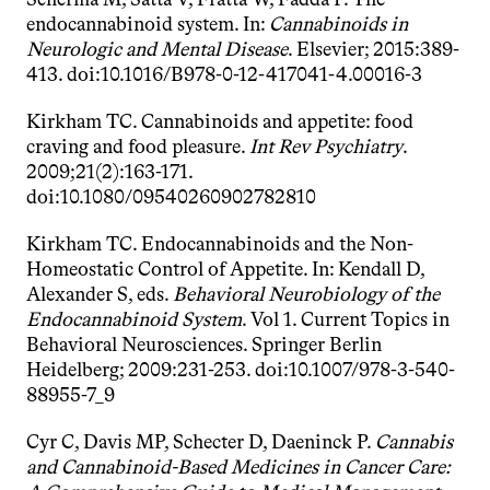
endocannabinoid system. In: 
Cannabinoids in 
Neurologic and Mental Disease
. Elsevier; 2015:389-
413. doi:10.1016/B978-0-12-417041-4.00016-3
Kirkham TC. Cannabinoids and appetite: food 
craving and food pleasure. 
Int Rev Psychiatry
. 
2009;21(2):163-171. 
doi:10.1080/09540260902782810
Kirkham TC. Endocannabinoids and the Non-
Homeostatic Control of Appetite. In: Kendall D, 
Alexander S, eds. 
Behavioral Neurobiology of the 
Endocannabinoid System
. Vol 1. Current Topics in 
Behavioral Neurosciences. Springer Berlin 
Heidelberg; 2009:231-253. doi:10.1007/978-3-540-
88955-7_9
Cyr C, Davis MP, Schecter D, Daeninck P. 
Cannabis 
and Cannabinoid-Based Medicines in Cancer Care: 