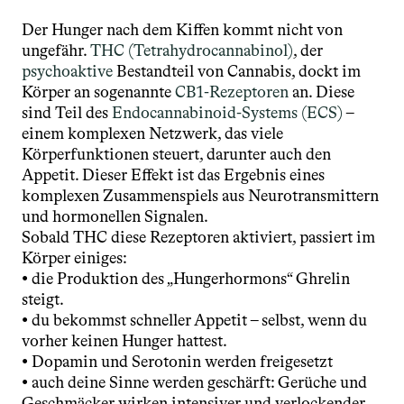
Der Hunger nach dem Kiffen kommt nicht von 
ungefähr. 
THC (Tetrahydrocannabinol)
, der 
psychoaktive 
Bestandteil von Cannabis, dockt im 
Körper an sogenannte 
CB1-Rezeptoren
 an. Diese 
sind Teil des
 Endocannabinoid-Systems (ECS)
 – 
einem komplexen Netzwerk, das viele 
Körperfunktionen steuert, darunter auch den 
Appetit. Dieser Effekt ist das Ergebnis eines 
komplexen Zusammenspiels aus Neurotransmittern 
und hormonellen Signalen.
Sobald THC diese Rezeptoren aktiviert, passiert im 
Körper einiges:
• die Produktion des „Hungerhormons“ Ghrelin 
steigt.
• du bekommst schneller Appetit – selbst, wenn du 
vorher keinen Hunger hattest.
• Dopamin und Serotonin werden freigesetzt
• auch deine Sinne werden geschärft: Gerüche und 
Geschmäcker wirken intensiver und verlockender.