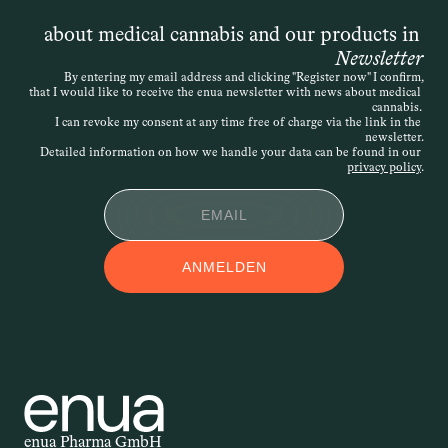
„schwerwiegenden Erkrankung“ spricht, 
ist die Definition offen – entscheidend 
about medical cannabis and our products in 
ist, dass die Therapie medizinisch 
Newsletter
nachvollziehbar begründet wird. Die 
By entering my email address and clicking "Register now" I confirm,
that I would like to receive the enua newsletter with news about medical 
Verordnung kann daher sehr individuell 
cannabis. 
erfolgen. Wird der Antrag abgelehnt, 
I can revoke my consent at any time free of charge via the link in the 
newsletter.
besteht die Möglichkeit des 
Detailed information on how we handle your data can be found in our 
Widerspruchs.
privacy policy
.
APPLIKATIONSFOR
ANMELDEN
M
Applikationsform – auch 
Darreichungsform genannt – beschreibt, 
auf welchem Weg ein Wirkstoff in den 
Körper gelangt. Ob als Öl, Kapsel, Spray 
oder Creme: Die Form der Anwendung 
beeinflusst, wie schnell und wie stark 
enua Pharma GmbH