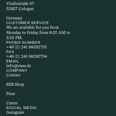
der Wirkstoff wirkt. Welche 
Vitalisstraße 67
Applikationsform gewählt wird, hängt 
50827 Cologne
unter anderem vom Wirkstoff selbst, 
Germany
dem gewünschten Effekt und den 
CUSTOMER SERVICE
individuellen Bedürfnissen ab.
We are available for you from 
Monday to Friday from 9:00 AM to 
5:00 PM.
AUTOIMMUNERKR
PHONE NUMBER
+49 (0) 241 98092730
ANKUNG
FAX
+49 (0) 241 98092734
EMAIL
Autoimmunerkrankungen sind 
info@enua.de
chronische Störungen, bei denen das 
COMPANY
Immunsystem körpereigene Strukturen 
Contact
angreift. Dazu zählen Erkrankungen wie 
B2B Shop
Multiple Sklerose, Rheumatoide 
Arthritis oder Morbus Crohn. Sie gehen 
Press
häufig mit Entzündungen und einer 
Career
Vielzahl unterschiedlicher Beschwerden 
SOCIAL MEDIA
einher. Im Zusammenhang mit Cannabis 
Instagram