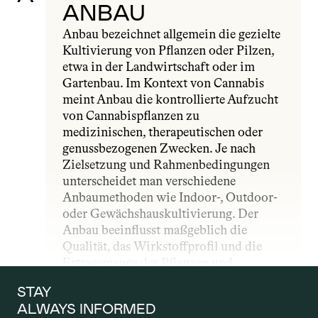
ANBAU
Anbau bezeichnet allgemein die gezielte 
Kultivierung von Pflanzen oder Pilzen, 
etwa in der Landwirtschaft oder im 
Gartenbau. Im Kontext von Cannabis 
meint Anbau die kontrollierte Aufzucht 
von Cannabispflanzen zu 
medizinischen, therapeutischen oder 
genussbezogenen Zwecken. Je nach 
Zielsetzung und Rahmenbedingungen 
unterscheidet man verschiedene 
Anbaumethoden wie Indoor-, Outdoor- 
oder Gewächshauskultivierung. Der 
Anbau beeinflusst maßgeblich die 
Qualität, das Wirkstoffprofil und die 
Ertragsmenge der Pflanzen und 
unterliegt – insbesondere im 
STAY 
medizinischen Bereich – strengen 
ALWAYS INFORMED
gesetzlichen und qualitativen Vorgaben.