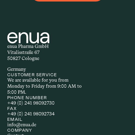
Applikationsform – auch 
Darreichungsform genannt – beschreibt, 
auf welchem Weg ein Wirkstoff in den 
Körper gelangt. Ob als Öl, Kapsel, Spray 
oder Creme: Die Form der Anwendung 
beeinflusst, wie schnell und wie stark 
enua Pharma GmbH
der Wirkstoff wirkt. Welche 
Vitalisstraße 67
Applikationsform gewählt wird, hängt 
50827 Cologne
unter anderem vom Wirkstoff selbst, 
Germany
dem gewünschten Effekt und den 
CUSTOMER SERVICE
individuellen Bedürfnissen ab.
We are available for you from 
Monday to Friday from 9:00 AM to 
5:00 PM.
AUTOIMMUNERKR
PHONE NUMBER
+49 (0) 241 98092730
ANKUNG
FAX
+49 (0) 241 98092734
EMAIL
Autoimmunerkrankungen sind 
info@enua.de
chronische Störungen, bei denen das 
COMPANY
Immunsystem körpereigene Strukturen 