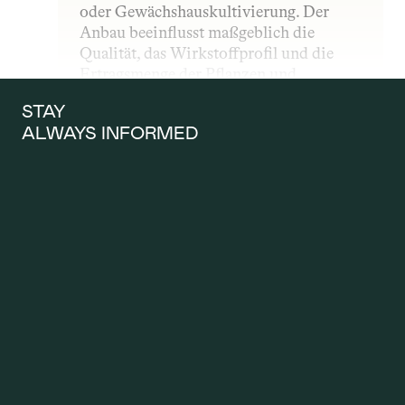
oder Gewächshauskultivierung. Der 
Anbau beeinflusst maßgeblich die 
Qualität, das Wirkstoffprofil und die 
Ertragsmenge der Pflanzen und 
unterliegt – insbesondere im 
STAY 
medizinischen Bereich – strengen 
ALWAYS INFORMED
gesetzlichen und qualitativen Vorgaben.
ANTRAG AUF 
KOSTENÜBERNAH
ME
Ein Antrag auf Kostenübernahme wird 
gestellt, wenn Patientinnen und 
Patienten möchten, dass die 
Krankenkasse die Kosten für eine 
Therapie mit medizinischem Cannabis 