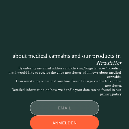
übernimmt. Die Entscheidung liegt 
zwar formal bei der Krankenkasse, doch 
die Grundlage ist immer die 
medizinische Einschätzung der 
behandelnden Ärztin oder des 
behandelnden Arztes. Auch wenn das 
Gesetz ursprünglich von einer 
„schwerwiegenden Erkrankung“ spricht, 
ist die Definition offen – entscheidend 
about medical cannabis and our products in 
ist, dass die Therapie medizinisch 
Newsletter
nachvollziehbar begründet wird. Die 
By entering my email address and clicking "Register now" I confirm,
that I would like to receive the enua newsletter with news about medical 
Verordnung kann daher sehr individuell 
cannabis. 
erfolgen. Wird der Antrag abgelehnt, 
I can revoke my consent at any time free of charge via the link in the 
newsletter.
besteht die Möglichkeit des 
Detailed information on how we handle your data can be found in our 
Widerspruchs.
privacy policy
.
APPLIKATIONSFOR
ANMELDEN
M