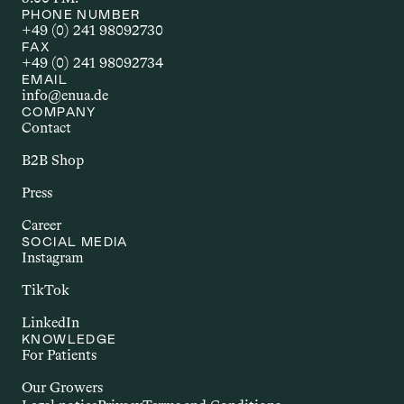
AUTOIMMUNERKR
PHONE NUMBER
+49 (0) 241 98092730
ANKUNG
FAX
+49 (0) 241 98092734
EMAIL
Autoimmunerkrankungen sind 
info@enua.de
chronische Störungen, bei denen das 
COMPANY
Immunsystem körpereigene Strukturen 
Contact
angreift. Dazu zählen Erkrankungen wie 
B2B Shop
Multiple Sklerose, Rheumatoide 
Arthritis oder Morbus Crohn. Sie gehen 
Press
häufig mit Entzündungen und einer 
Career
Vielzahl unterschiedlicher Beschwerden 
SOCIAL MEDIA
einher. Im Zusammenhang mit Cannabis 
Instagram
wird untersucht, ob bestimmte 
TikTok
Inhaltsstoffe – insbesondere 
Cannabinoide – potenzielle Effekte auf 
LinkedIn
das Immunsystem und entzündliche 
KNOWLEDGE
Prozesse haben könnten.
For Patients
Our Growers