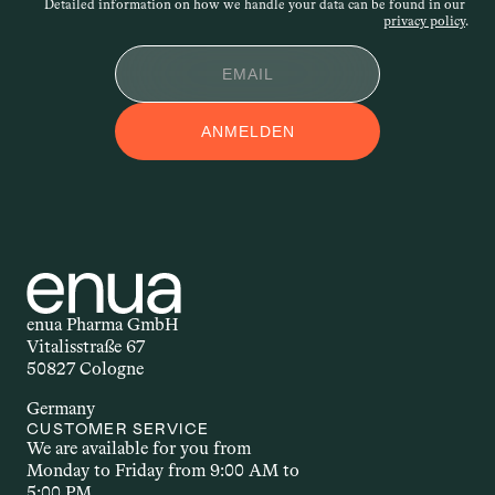
Detailed information on how we handle your data can be found in our 
Widerspruchs.
privacy policy
.
APPLIKATIONSFOR
ANMELDEN
M
Applikationsform – auch 
Darreichungsform genannt – beschreibt, 
auf welchem Weg ein Wirkstoff in den 
Körper gelangt. Ob als Öl, Kapsel, Spray 
oder Creme: Die Form der Anwendung 
beeinflusst, wie schnell und wie stark 
enua Pharma GmbH
der Wirkstoff wirkt. Welche 
Vitalisstraße 67
Applikationsform gewählt wird, hängt 
50827 Cologne
unter anderem vom Wirkstoff selbst, 
Germany
dem gewünschten Effekt und den 
CUSTOMER SERVICE
individuellen Bedürfnissen ab.
We are available for you from 
Monday to Friday from 9:00 AM to 
5:00 PM.