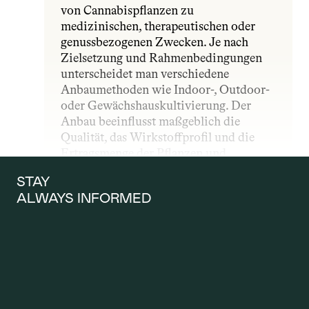
von Cannabispflanzen zu 
medizinischen, therapeutischen oder 
genussbezogenen Zwecken. Je nach 
Zielsetzung und Rahmenbedingungen 
unterscheidet man verschiedene 
Anbaumethoden wie Indoor-, Outdoor- 
oder Gewächshauskultivierung. Der 
Anbau beeinflusst maßgeblich die 
Qualität, das Wirkstoffprofil und die 
Ertragsmenge der Pflanzen und 
unterliegt – insbesondere im 
STAY 
medizinischen Bereich – strengen 
ALWAYS INFORMED
gesetzlichen und qualitativen Vorgaben.
ANTRAG AUF 
KOSTENÜBERNAH
ME