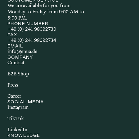
CUSTOMER SERVICE
individuellen Bedürfnissen ab.
We are available for you from 
Monday to Friday from 9:00 AM to 
5:00 PM.
AUTOIMMUNERKR
PHONE NUMBER
+49 (0) 241 98092730
ANKUNG
FAX
+49 (0) 241 98092734
EMAIL
Autoimmunerkrankungen sind 
info@enua.de
chronische Störungen, bei denen das 
COMPANY
Immunsystem körpereigene Strukturen 
Contact
angreift. Dazu zählen Erkrankungen wie 
B2B Shop
Multiple Sklerose, Rheumatoide 
Arthritis oder Morbus Crohn. Sie gehen 
Press
häufig mit Entzündungen und einer 
Career
Vielzahl unterschiedlicher Beschwerden 
SOCIAL MEDIA
einher. Im Zusammenhang mit Cannabis 
Instagram
wird untersucht, ob bestimmte 
TikTok
Inhaltsstoffe – insbesondere 
Cannabinoide – potenzielle Effekte auf 
LinkedIn
das Immunsystem und entzündliche 
KNOWLEDGE