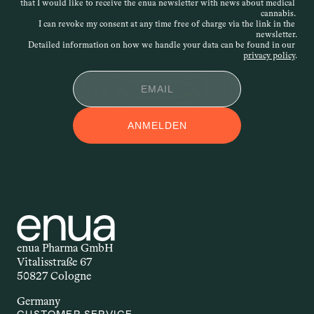
that I would like to receive the enua newsletter with news about medical 
Verordnung kann daher sehr individuell 
cannabis. 
erfolgen. Wird der Antrag abgelehnt, 
I can revoke my consent at any time free of charge via the link in the 
newsletter.
besteht die Möglichkeit des 
Detailed information on how we handle your data can be found in our 
Widerspruchs.
privacy policy
.
APPLIKATIONSFOR
ANMELDEN
M
Applikationsform – auch 
Darreichungsform genannt – beschreibt, 
auf welchem Weg ein Wirkstoff in den 
Körper gelangt. Ob als Öl, Kapsel, Spray 
oder Creme: Die Form der Anwendung 
beeinflusst, wie schnell und wie stark 
enua Pharma GmbH
der Wirkstoff wirkt. Welche 
Vitalisstraße 67
Applikationsform gewählt wird, hängt 
50827 Cologne
unter anderem vom Wirkstoff selbst, 
Germany
dem gewünschten Effekt und den 