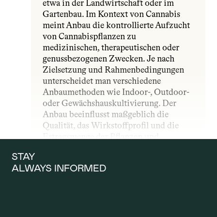
etwa in der Landwirtschaft oder im 
Gartenbau. Im Kontext von Cannabis 
meint Anbau die kontrollierte Aufzucht 
von Cannabispflanzen zu 
medizinischen, therapeutischen oder 
genussbezogenen Zwecken. Je nach 
Zielsetzung und Rahmenbedingungen 
unterscheidet man verschiedene 
Anbaumethoden wie Indoor-, Outdoor- 
oder Gewächshauskultivierung. Der 
Anbau beeinflusst maßgeblich die 
Qualität, das Wirkstoffprofil und die 
Ertragsmenge der Pflanzen und 
unterliegt – insbesondere im 
STAY 
medizinischen Bereich – strengen 
ALWAYS INFORMED
gesetzlichen und qualitativen Vorgaben.
ANTRAG AUF 