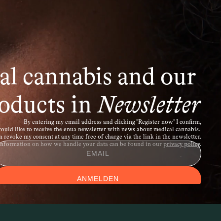
rpereigene Strukturen angreift. Dazu 
hn. Sie gehen häufig mit 
l cannabis and our 
menhang mit Cannabis wird untersucht, 
 das Immunsystem und entzündliche 
oducts in 
Newsletter
By entering my email address and clicking "Register now" I confirm,
would like to receive the enua newsletter with news about medical cannabis. 
an revoke my consent at any time free of charge via the link in the newsletter.
information on how we handle your data can be found in our 
privacy policy
.
ANMELDEN