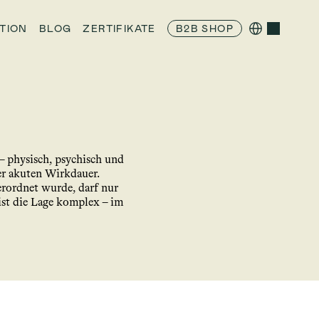
Select Language
TION
BLOG
ZERTIFIKATE
B2B SHOP
– physisch, psychisch und 
r akuten Wirkdauer. 
rordnet wurde, darf nur 
ist die Lage komplex – im 