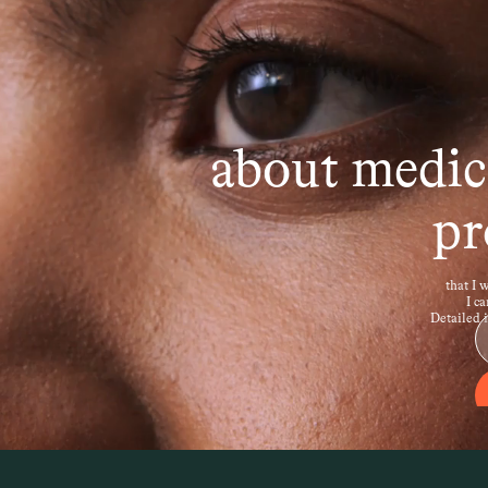
KRANKUNG
ronische Störungen, bei denen das Immunsystem kö
le Sklerose, Rheumatoide Arthritis oder Morbus Cro
about medica
hl unterschiedlicher Beschwerden einher. Im Zusam
nsbesondere Cannabinoide – potenzielle Effekte auf
pr
that I 
I c
Detailed 