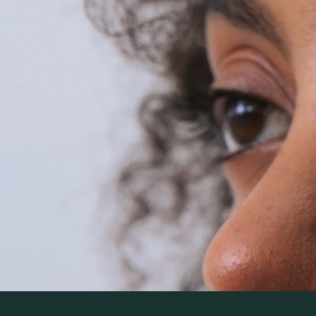
AUTOIMMUNER
Autoimmunerkrankungen sind ch
zählen Erkrankungen wie Multip
Entzündungen und einer Vielza
ob bestimmte Inhaltsstoffe – i
Prozesse haben könnten.