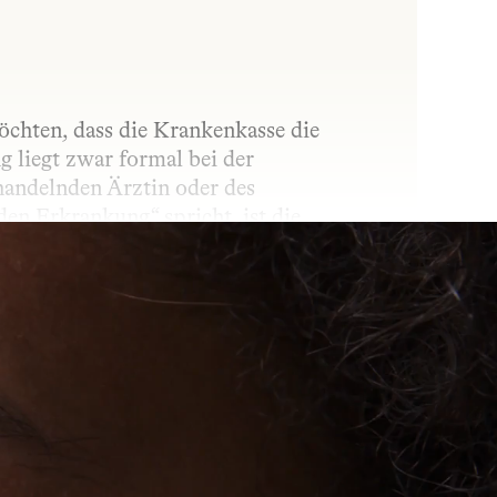
chten, dass die Krankenkasse die 
liegt zwar formal bei der 
andelnden Ärztin oder des 
n Erkrankung“ spricht, ist die 
 begründet wird. Die Verordnung kann 
t des Widerspruchs.
in Wirkstoff in den Körper gelangt. Ob 
und wie stark der Wirkstoff wirkt. 
, dem gewünschten Effekt und den 