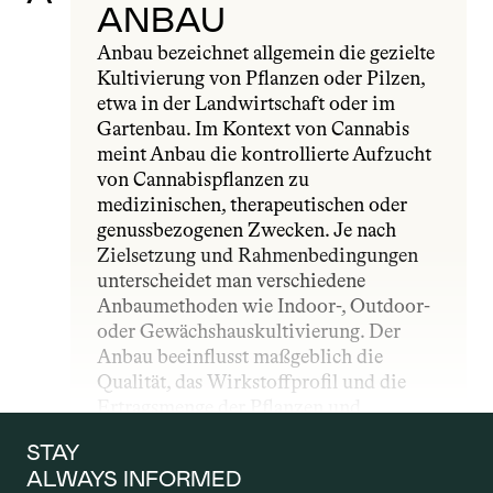
ANBAU
Anbau bezeichnet allgemein die gezielte 
Kultivierung von Pflanzen oder Pilzen, 
etwa in der Landwirtschaft oder im 
Gartenbau. Im Kontext von Cannabis 
meint Anbau die kontrollierte Aufzucht 
von Cannabispflanzen zu 
medizinischen, therapeutischen oder 
genussbezogenen Zwecken. Je nach 
Zielsetzung und Rahmenbedingungen 
unterscheidet man verschiedene 
Anbaumethoden wie Indoor-, Outdoor- 
oder Gewächshauskultivierung. Der 
Anbau beeinflusst maßgeblich die 
Qualität, das Wirkstoffprofil und die 
Ertragsmenge der Pflanzen und 
unterliegt – insbesondere im 
STAY 
medizinischen Bereich – strengen 
ALWAYS INFORMED
gesetzlichen und qualitativen Vorgaben.