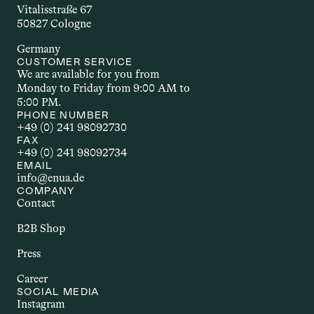
der Wirkstoff wirkt. Welche 
Vitalisstraße 67
Applikationsform gewählt wird, hängt 
50827 Cologne
unter anderem vom Wirkstoff selbst, 
Germany
dem gewünschten Effekt und den 
CUSTOMER SERVICE
individuellen Bedürfnissen ab.
We are available for you from 
Monday to Friday from 9:00 AM to 
5:00 PM.
AUTOIMMUNERKR
PHONE NUMBER
+49 (0) 241 98092730
ANKUNG
FAX
+49 (0) 241 98092734
EMAIL
Autoimmunerkrankungen sind 
info@enua.de
chronische Störungen, bei denen das 
COMPANY
Immunsystem körpereigene Strukturen 
Contact
angreift. Dazu zählen Erkrankungen wie 
B2B Shop
Multiple Sklerose, Rheumatoide 
Arthritis oder Morbus Crohn. Sie gehen 
Press
häufig mit Entzündungen und einer 
Career
Vielzahl unterschiedlicher Beschwerden 
SOCIAL MEDIA
einher. Im Zusammenhang mit Cannabis 
Instagram