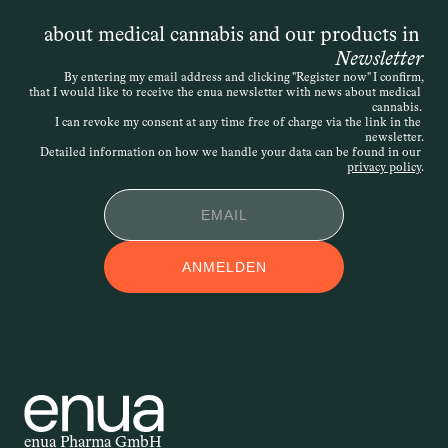
„schwerwiegenden Erkrankung“ spricht, 
ist die Definition offen – entscheidend 
about medical cannabis and our products in 
ist, dass die Therapie medizinisch 
Newsletter
nachvollziehbar begründet wird. Die 
By entering my email address and clicking "Register now" I confirm,
that I would like to receive the enua newsletter with news about medical 
Verordnung kann daher sehr individuell 
cannabis. 
erfolgen. Wird der Antrag abgelehnt, 
I can revoke my consent at any time free of charge via the link in the 
newsletter.
besteht die Möglichkeit des 
Detailed information on how we handle your data can be found in our 
Widerspruchs.
privacy policy
.
APPLIKATIONSFOR
ANMELDEN
M
Applikationsform – auch 
Darreichungsform genannt – beschreibt, 
auf welchem Weg ein Wirkstoff in den 
Körper gelangt. Ob als Öl, Kapsel, Spray 
oder Creme: Die Form der Anwendung 
beeinflusst, wie schnell und wie stark 
enua Pharma GmbH