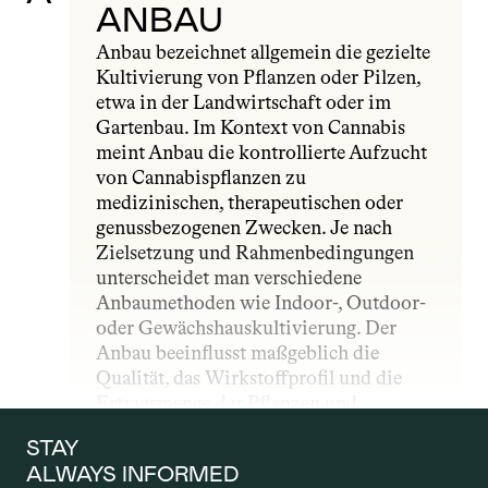
ANBAU
Anbau bezeichnet allgemein die gezielte 
Kultivierung von Pflanzen oder Pilzen, 
etwa in der Landwirtschaft oder im 
Gartenbau. Im Kontext von Cannabis 
meint Anbau die kontrollierte Aufzucht 
von Cannabispflanzen zu 
medizinischen, therapeutischen oder 
genussbezogenen Zwecken. Je nach 
Zielsetzung und Rahmenbedingungen 
unterscheidet man verschiedene 
Anbaumethoden wie Indoor-, Outdoor- 
oder Gewächshauskultivierung. Der 
Anbau beeinflusst maßgeblich die 
Qualität, das Wirkstoffprofil und die 
Ertragsmenge der Pflanzen und 
unterliegt – insbesondere im 
STAY 
medizinischen Bereich – strengen 
ALWAYS INFORMED
gesetzlichen und qualitativen Vorgaben.