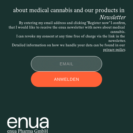
„schwerwiegenden Erkrankung“ spricht, 
ist die Definition offen – entscheidend 
about medical cannabis and our products in 
ist, dass die Therapie medizinisch 
Newsletter
nachvollziehbar begründet wird. Die 
By entering my email address and clicking "Register now" I confirm,
that I would like to receive the enua newsletter with news about medical 
Verordnung kann daher sehr individuell 
cannabis. 
erfolgen. Wird der Antrag abgelehnt, 
I can revoke my consent at any time free of charge via the link in the 
newsletter.
besteht die Möglichkeit des 
Detailed information on how we handle your data can be found in our 
Widerspruchs.
privacy policy
.
APPLIKATIONSFOR
ANMELDEN
M
Applikationsform – auch 
Darreichungsform genannt – beschreibt, 
auf welchem Weg ein Wirkstoff in den 
Körper gelangt. Ob als Öl, Kapsel, Spray 
oder Creme: Die Form der Anwendung 
beeinflusst, wie schnell und wie stark 
enua Pharma GmbH