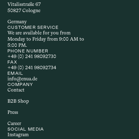
der Wirkstoff wirkt. Welche 
Vitalisstraße 67
Applikationsform gewählt wird, hängt 
50827 Cologne
unter anderem vom Wirkstoff selbst, 
Germany
dem gewünschten Effekt und den 
CUSTOMER SERVICE
individuellen Bedürfnissen ab.
We are available for you from 
Monday to Friday from 9:00 AM to 
5:00 PM.
AUTOIMMUNERKR
PHONE NUMBER
+49 (0) 241 98092730
ANKUNG
FAX
+49 (0) 241 98092734
EMAIL
Autoimmunerkrankungen sind 
info@enua.de
chronische Störungen, bei denen das 
COMPANY
Immunsystem körpereigene Strukturen 
Contact
angreift. Dazu zählen Erkrankungen wie 
B2B Shop
Multiple Sklerose, Rheumatoide 
Arthritis oder Morbus Crohn. Sie gehen 
Press
häufig mit Entzündungen und einer 
Career
Vielzahl unterschiedlicher Beschwerden 
SOCIAL MEDIA
einher. Im Zusammenhang mit Cannabis 
Instagram