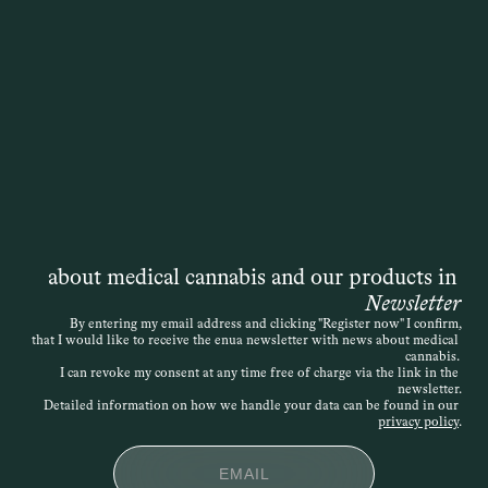
Krankenkasse die Kosten für eine 
Therapie mit medizinischem Cannabis 
übernimmt. Die Entscheidung liegt 
zwar formal bei der Krankenkasse, doch 
die Grundlage ist immer die 
medizinische Einschätzung der 
behandelnden Ärztin oder des 
behandelnden Arztes. Auch wenn das 
Gesetz ursprünglich von einer 
„schwerwiegenden Erkrankung“ spricht, 
ist die Definition offen – entscheidend 
about medical cannabis and our products in 
ist, dass die Therapie medizinisch 
Newsletter
nachvollziehbar begründet wird. Die 
By entering my email address and clicking "Register now" I confirm,
that I would like to receive the enua newsletter with news about medical 
Verordnung kann daher sehr individuell 
cannabis. 
erfolgen. Wird der Antrag abgelehnt, 
I can revoke my consent at any time free of charge via the link in the 
newsletter.
besteht die Möglichkeit des 
Detailed information on how we handle your data can be found in our 
Widerspruchs.
privacy policy
.