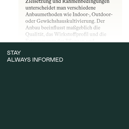
Zielsetzung und Rahmenbedingungen 
unterscheidet man verschiedene 
Anbaumethoden wie Indoor-, Outdoor- 
oder Gewächshauskultivierung. Der 
Anbau beeinflusst maßgeblich die 
Qualität, das Wirkstoffprofil und die 
Ertragsmenge der Pflanzen und 
unterliegt – insbesondere im 
STAY 
medizinischen Bereich – strengen 
ALWAYS INFORMED
gesetzlichen und qualitativen Vorgaben.
ANTRAG AUF 
KOSTENÜBERNAH
ME
Ein Antrag auf Kostenübernahme wird 
gestellt, wenn Patientinnen und 
Patienten möchten, dass die 