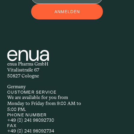
APPLIKATIONSFOR
ANMELDEN
M
Applikationsform – auch 
Darreichungsform genannt – beschreibt, 
auf welchem Weg ein Wirkstoff in den 
Körper gelangt. Ob als Öl, Kapsel, Spray 
oder Creme: Die Form der Anwendung 
beeinflusst, wie schnell und wie stark 
enua Pharma GmbH
der Wirkstoff wirkt. Welche 
Vitalisstraße 67
Applikationsform gewählt wird, hängt 
50827 Cologne
unter anderem vom Wirkstoff selbst, 
Germany
dem gewünschten Effekt und den 
CUSTOMER SERVICE
individuellen Bedürfnissen ab.
We are available for you from 
Monday to Friday from 9:00 AM to 
5:00 PM.
AUTOIMMUNERKR
PHONE NUMBER
+49 (0) 241 98092730
ANKUNG
FAX
+49 (0) 241 98092734