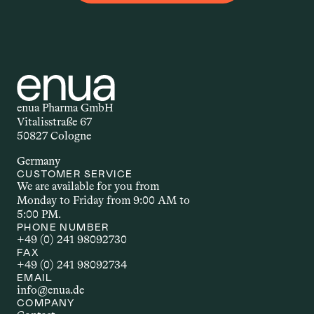
Applikationsform – auch 
Darreichungsform genannt – beschreibt, 
auf welchem Weg ein Wirkstoff in den 
Körper gelangt. Ob als Öl, Kapsel, Spray 
oder Creme: Die Form der Anwendung 
beeinflusst, wie schnell und wie stark 
enua Pharma GmbH
der Wirkstoff wirkt. Welche 
Vitalisstraße 67
Applikationsform gewählt wird, hängt 
50827 Cologne
unter anderem vom Wirkstoff selbst, 
Germany
dem gewünschten Effekt und den 
CUSTOMER SERVICE
individuellen Bedürfnissen ab.
We are available for you from 
Monday to Friday from 9:00 AM to 
5:00 PM.
AUTOIMMUNERKR
PHONE NUMBER
+49 (0) 241 98092730
ANKUNG
FAX
+49 (0) 241 98092734
EMAIL
Autoimmunerkrankungen sind 
info@enua.de
chronische Störungen, bei denen das 
COMPANY
Immunsystem körpereigene Strukturen 