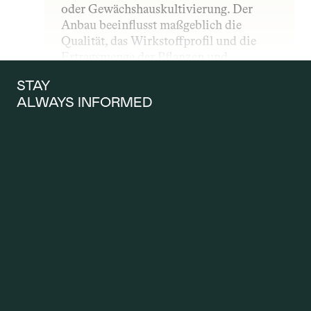
oder Gewächshauskultivierung. Der 
Anbau beeinflusst maßgeblich die 
Qualität, das Wirkstoffprofil und die 
Ertragsmenge der Pflanzen und 
unterliegt – insbesondere im 
STAY 
medizinischen Bereich – strengen 
ALWAYS INFORMED
gesetzlichen und qualitativen Vorgaben.
ANTRAG AUF 
KOSTENÜBERNAH
ME
Ein Antrag auf Kostenübernahme wird 
gestellt, wenn Patientinnen und 
Patienten möchten, dass die 
Krankenkasse die Kosten für eine 
Therapie mit medizinischem Cannabis 