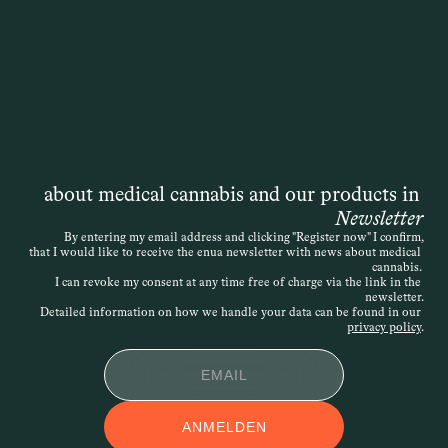
übernimmt. Die Entscheidung liegt 
zwar formal bei der Krankenkasse, doch 
die Grundlage ist immer die 
medizinische Einschätzung der 
behandelnden Ärztin oder des 
behandelnden Arztes. Auch wenn das 
Gesetz ursprünglich von einer 
„schwerwiegenden Erkrankung“ spricht, 
ist die Definition offen – entscheidend 
about medical cannabis and our products in 
ist, dass die Therapie medizinisch 
Newsletter
nachvollziehbar begründet wird. Die 
By entering my email address and clicking "Register now" I confirm,
that I would like to receive the enua newsletter with news about medical 
Verordnung kann daher sehr individuell 
cannabis. 
erfolgen. Wird der Antrag abgelehnt, 
I can revoke my consent at any time free of charge via the link in the 
newsletter.
besteht die Möglichkeit des 
Detailed information on how we handle your data can be found in our 
Widerspruchs.
privacy policy
.
APPLIKATIONSFOR
ANMELDEN
M