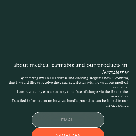
Therapie mit medizinischem Cannabis 
übernimmt. Die Entscheidung liegt 
zwar formal bei der Krankenkasse, doch 
die Grundlage ist immer die 
medizinische Einschätzung der 
behandelnden Ärztin oder des 
behandelnden Arztes. Auch wenn das 
Gesetz ursprünglich von einer 
„schwerwiegenden Erkrankung“ spricht, 
ist die Definition offen – entscheidend 
about medical cannabis and our products in 
ist, dass die Therapie medizinisch 
Newsletter
nachvollziehbar begründet wird. Die 
By entering my email address and clicking "Register now" I confirm,
that I would like to receive the enua newsletter with news about medical 
Verordnung kann daher sehr individuell 
cannabis. 
erfolgen. Wird der Antrag abgelehnt, 
I can revoke my consent at any time free of charge via the link in the 
newsletter.
besteht die Möglichkeit des 
Detailed information on how we handle your data can be found in our 
Widerspruchs.
privacy policy
.
APPLIKATIONSFOR
ANMELDEN