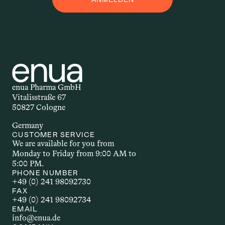
M
Applikationsform – auch 
Darreichungsform genannt – beschreibt, 
auf welchem Weg ein Wirkstoff in den 
Körper gelangt. Ob als Öl, Kapsel, Spray 
oder Creme: Die Form der Anwendung 
beeinflusst, wie schnell und wie stark 
enua Pharma GmbH
der Wirkstoff wirkt. Welche 
Vitalisstraße 67
Applikationsform gewählt wird, hängt 
50827 Cologne
unter anderem vom Wirkstoff selbst, 
Germany
dem gewünschten Effekt und den 
CUSTOMER SERVICE
individuellen Bedürfnissen ab.
We are available for you from 
Monday to Friday from 9:00 AM to 
5:00 PM.
AUTOIMMUNERKR
PHONE NUMBER
+49 (0) 241 98092730
ANKUNG
FAX
+49 (0) 241 98092734
EMAIL
Autoimmunerkrankungen sind 
info@enua.de
chronische Störungen, bei denen das 