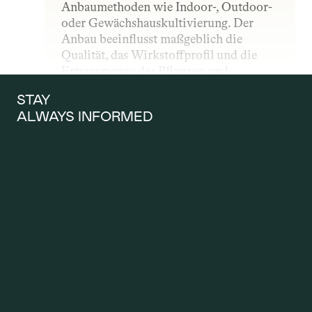
Anbaumethoden wie Indoor-, Outdoor- 
oder Gewächshauskultivierung. Der 
Anbau beeinflusst maßgeblich die 
Qualität, das Wirkstoffprofil und die 
Ertragsmenge der Pflanzen und 
unterliegt – insbesondere im 
STAY 
medizinischen Bereich – strengen 
ALWAYS INFORMED
gesetzlichen und qualitativen Vorgaben.
ANTRAG AUF 
KOSTENÜBERNAH
ME
Ein Antrag auf Kostenübernahme wird 
gestellt, wenn Patientinnen und 
Patienten möchten, dass die 
Krankenkasse die Kosten für eine 