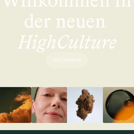
der neuen 
HighCulture
INSTAGRAM