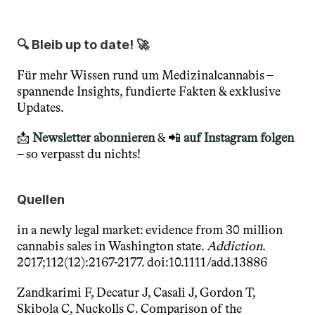
🔍 Bleib up to date! 🚀
Für mehr Wissen rund um Medizinalcannabis – 
spannende Insights, fundierte Fakten & exklusive 
Updates.
📩 
Newsletter abonnieren
 & 📲 
auf Instagram folgen
– so verpasst du nichts! 
Quellen
in a newly legal market: evidence from 30 million 
cannabis sales in Washington state. 
Addiction
. 
2017;112(12):2167-2177. doi:10.1111/add.13886
Zandkarimi F, Decatur J, Casali J, Gordon T, 
Skibola C, Nuckolls C. Comparison of the 