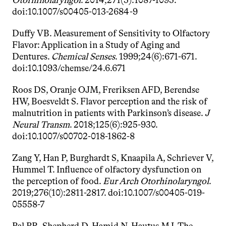
Otorhinolaryngol
. 2014;271(5):1087-1095. 
doi:10.1007/s00405-013-2684-9
Duffy VB. Measurement of Sensitivity to Olfactory 
Flavor: Application in a Study of Aging and 
Dentures. 
Chemical Senses
. 1999;24(6):671-671. 
doi:10.1093/chemse/24.6.671
Roos DS, Oranje OJM, Freriksen AFD, Berendse 
HW, Boesveldt S. Flavor perception and the risk of 
malnutrition in patients with Parkinson’s disease. 
J 
Neural Transm
. 2018;125(6):925-930. 
doi:10.1007/s00702-018-1862-8
Zang Y, Han P, Burghardt S, Knaapila A, Schriever V, 
Hummel T. Influence of olfactory dysfunction on 
the perception of food. 
Eur Arch Otorhinolaryngol
. 
2019;276(10):2811-2817. doi:10.1007/s00405-019-
05558-7