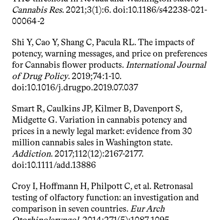
Cannabis Res
. 2021;3(1):6. doi:10.1186/s42238-021-
00064-2
Shi Y, Cao Y, Shang C, Pacula RL. The impacts of 
potency, warning messages, and price on preferences 
for Cannabis flower products. 
International Journal 
of Drug Policy
. 2019;74:1-10. 
doi:10.1016/j.drugpo.2019.07.037
Smart R, Caulkins JP, Kilmer B, Davenport S, 
Midgette G. Variation in cannabis potency and 
prices in a newly legal market: evidence from 30 
million cannabis sales in Washington state. 
Addiction
. 2017;112(12):2167-2177. 
doi:10.1111/add.13886
Croy I, Hoffmann H, Philpott C, et al. Retronasal 
testing of olfactory function: an investigation and 
comparison in seven countries. 
Eur Arch 