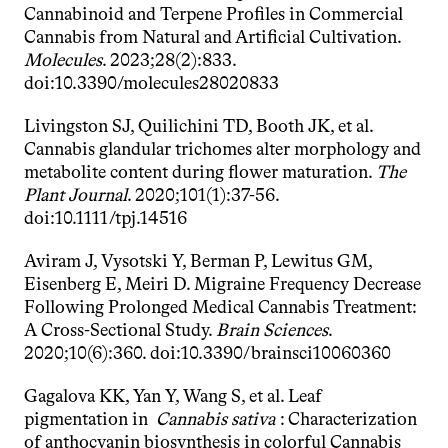
Cannabinoid and Terpene Profiles in Commercial 
Cannabis from Natural and Artificial Cultivation. 
Molecules
. 2023;28(2):833. 
doi:10.3390/molecules28020833
Livingston SJ, Quilichini TD, Booth JK, et al. 
Cannabis glandular trichomes alter morphology and 
metabolite content during flower maturation. 
The 
Plant Journal
. 2020;101(1):37-56. 
doi:10.1111/tpj.14516
Aviram J, Vysotski Y, Berman P, Lewitus GM, 
Eisenberg E, Meiri D. Migraine Frequency Decrease 
Following Prolonged Medical Cannabis Treatment: 
A Cross-Sectional Study. 
Brain Sciences
. 
2020;10(6):360. doi:10.3390/brainsci10060360
Gagalova KK, Yan Y, Wang S, et al. Leaf 
pigmentation in  
Cannabis sativa
  : Characterization 
of anthocyanin biosynthesis in colorful Cannabis 