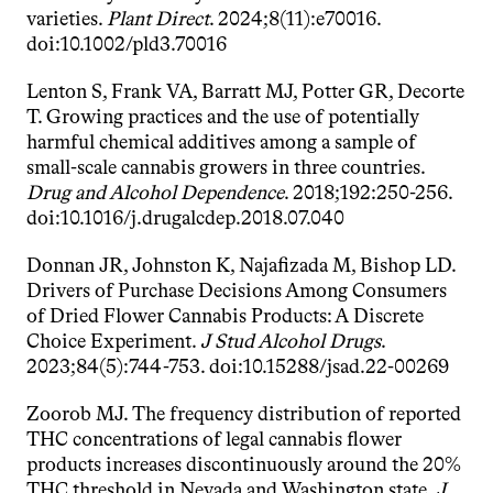
varieties. 
Plant Direct
. 2024;8(11):e70016. 
doi:10.1002/pld3.70016
Lenton S, Frank VA, Barratt MJ, Potter GR, Decorte 
T. Growing practices and the use of potentially 
harmful chemical additives among a sample of 
small-scale cannabis growers in three countries. 
Drug and Alcohol Dependence
. 2018;192:250-256. 
doi:10.1016/j.drugalcdep.2018.07.040
Donnan JR, Johnston K, Najafizada M, Bishop LD. 
Drivers of Purchase Decisions Among Consumers 
of Dried Flower Cannabis Products: A Discrete 
Choice Experiment. 
J Stud Alcohol Drugs
. 
2023;84(5):744-753. doi:10.15288/jsad.22-00269
Zoorob MJ. The frequency distribution of reported 
THC concentrations of legal cannabis flower 
products increases discontinuously around the 20% 
THC threshold in Nevada and Washington state. 
J 