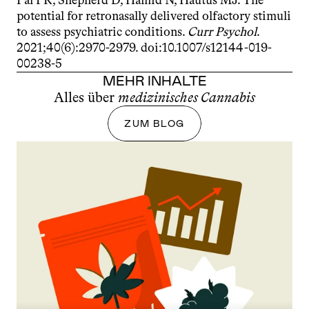
Pal PR, Shepherd D, Hamid N, Hautus MJ. The 
potential for retronasally delivered olfactory stimuli 
to assess psychiatric conditions. 
Curr Psychol
. 
2021;40(6):2970-2979. doi:10.1007/s12144-019-
00238-5
MEHR INHALTE
Alles über 
medizinisches Cannabis
ZUM BLOG